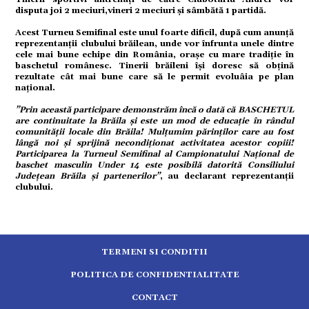
disputa joi 2 meciuri,vineri 2 meciuri și sâmbătă 1 partidă.
tură
Acest Turneu Semifinal este unul foarte dificil, după cum anunță
reprezentanții clubului brăilean, unde vor înfrunta unele dintre
cele mai bune echipe din România, orașe cu mare tradiție în
mente
baschetul românesc. Tinerii brăileni își doresc să obțină
rezultate cât mai bune care să le permit evoluâia pe plan
național.
strație
”Prin această participare demonstrăm încă o dată că BASCHETUL
are continuitate la Brăila și este un mod de educație în rândul
comunității locale din Brăila! Mulțumim părinților care au fost
lângă noi și sprijină necondiționat activitatea acestor copiii!
ort
Participarea la Turneul Semifinal al Campionatului Național de
baschet masculin Under 14 este posibilă datorită Consiliului
Județean Brăila și partenerilor”
, au declarant reprezentanții
citate
clubului.
TERMENI SI CONDITII
POLITICA DE CONFIDENTIALITATE
CONTACT