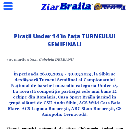
Pirații Under 14 în fața TURNEULUI
SEMIFINAL!
Search
• 27 martie 2024,
Gabriela DELEANU
ial
În perioada 28.03.2024 - 30.03.2024, la Sibiu se
desfășoară Turneul Semifinal al Campionatului
Național de baschet masculin categoria Under 14.
tate
La această competiție participă cele mai bune 12
echipe din România, Cuza Sport Brăila jucând în
grupă alături de CSU Andu Sibiu, ACS Wild Cats Baia
omic
Mare, ACS Laguna București, ABC Slam București, CS
Axiopolis Cernavodă.
ație
Tinerii sportivi antrenați de către Ciubotariu Andrei vor