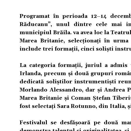
Programat în perioada 12–14 decembr
Răducanu”, unul dintre cele mai i
municipiul Brăila. va avea loc la Teatrul
Marea Britanie, selecționați în urma
include trei formații, cinci soliști instr
La categoria formații, juriul a admis
Irlanda, precum și două grupuri român
dedicată soliștilor instrumentiști r
Morlando Alessandro, dar și Andrea Pat
Marea Britanie și Coman Ștefan Tiberiu
fost selectați Sara Rotunno, din Italia,
Festivalul se desfășoară pe două mar
demonstra talentul și originalitatea, și 