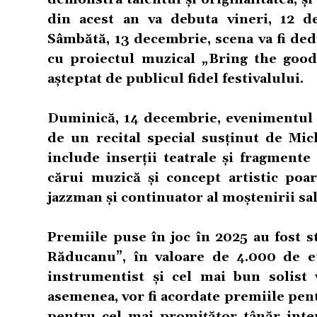
din acest an va debuta vineri, 12 de
Sâmbătă, 13 decembrie, scena va fi dedi
cu proiectul muzical „Bring the goo
așteptat de publicul fidel festivalului.
Duminică, 14 decembrie, evenimentul 
de un recital special susținut de Mic
include inserții teatrale și fragment
cărui muzică și concept artistic poa
jazzman și continuator al moștenirii sa
Premiile puse în joc în 2025 au fost s
Răducanu”, în valoare de 4.000 de eu
instrumentist și cel mai bun solist 
asemenea, vor fi acordate premiile pent
pentru cel mai promițător tânăr inte