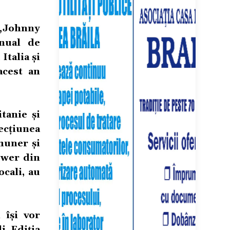
 „Johnny
nual de
Italia și
acest an
tanie și
ecțiunea
muner și
ower din
cali, au
 își vor
i. Ediția