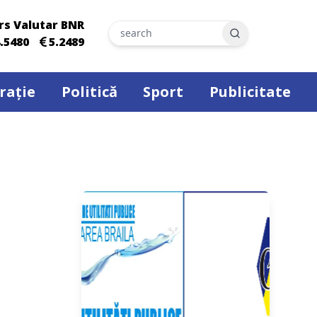
rs Valutar BNR
Search
.5480
5.2489
rație
Politică
Sport
Publicitate