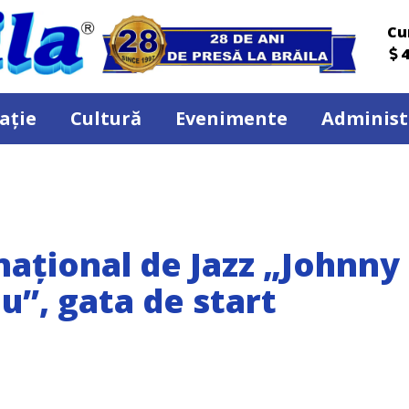
Cu
4
ație
Cultură
Evenimente
Administ
național de Jazz „Johnny
”, gata de start