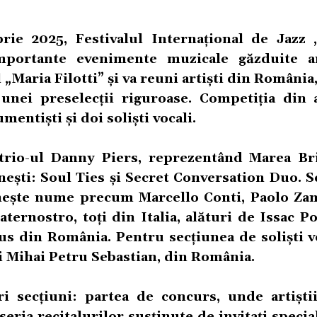
ie 2025, Festivalul Internațional de Jazz
mportante evenimente muzicale găzduite a
 „Maria Filotti” și va reuni artiști din România, 
 unei preselecții riguroase. Competiția din 
umentiști și doi soliști vocali.
 trio-ul Danny Piers, reprezentând Marea Bri
ești: Soul Ties și Secret Conversation Duo. S
eunește nume precum Marcello Conti, Paolo Za
ernostro, toți din Italia, alături de Issac P
s din România. Pentru secțiunea de soliști vo
 și Mihai Petru Sebastian, din România.
i secțiuni: partea de concurs, unde artiștii
seria recitalurilor susținute de invitați special