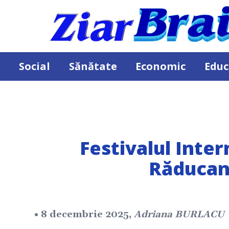
Social
Sănătate
Economic
Educ
Festivalul Inter
Răducanu
• 8 decembrie 2025,
Adriana BURLACU