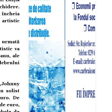
chidere.
a încheia
artistic
, urmată
istic va
anu, ale
lebrului
 „Johnny
n solist
euro. De
 de euro,
mbele de