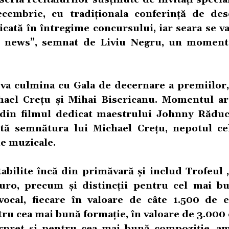
cembrie, cu tradiționala conferință de des
cată în întregime concursului, iar seara se v
d news”, semnat de Liviu Negru, un moment 
va culmina cu Gala de decernare a premiilor
hael Crețu și Mihai Bisericanu. Momentul art
e din filmul dedicat maestrului Johnny Răduc
rtă semnătura lui Michael Crețu, nepotul ce
le muzicale.
tabilite încă din primăvară și includ Trofeul
ro, precum și distincții pentru cel mai bu
vocal, fiecare în valoare de câte 1.500 de 
ru cea mai bună formație, în valoare de 3.000
rpret și pentru cea mai bună compoziție, a