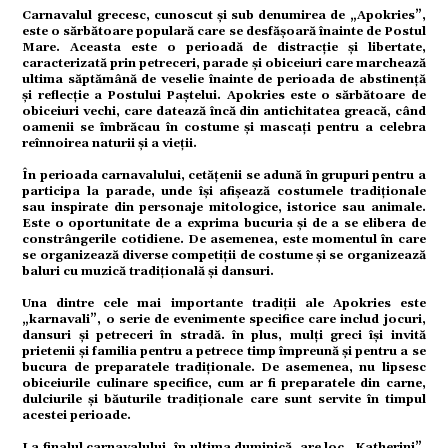
omic
Carnavalul grecesc, cunoscut și sub denumirea de „Apokries”,
este o sărbătoare populară care se desfășoară înainte de Postul
Mare. Aceasta este o perioadă de distracție și libertate,
caracterizată prin petreceri, parade și obiceiuri care marchează
ație
ultima săptămână de veselie înainte de perioada de abstinență
și reflecție a Postului Paștelui. Apokries este o sărbătoare de
obiceiuri vechi, care datează încă din antichitatea greacă, când
oamenii se îmbrăcau în costume și mascați pentru a celebra
reînnoirea naturii și a vieții.
tură
În perioada carnavalului, cetățenii se adună în grupuri pentru a
participa la parade, unde își afișează costumele tradiționale
sau inspirate din personaje mitologice, istorice sau animale.
Este o oportunitate de a exprima bucuria și de a se elibera de
mente
constrângerile cotidiene. De asemenea, este momentul în care
se organizează diverse competiții de costume și se organizează
baluri cu muzică tradițională și dansuri.
strație
Una dintre cele mai importante tradiții ale Apokries este
„karnavali”, o serie de evenimente specifice care includ jocuri,
dansuri și petreceri în stradă. în plus, mulți greci își invită
prietenii și familia pentru a petrece timp împreună și pentru a se
bucura de preparatele tradiționale. De asemenea, nu lipsesc
ort
obiceiurile culinare specifice, cum ar fi preparatele din carne,
dulciurile și băuturile tradiționale care sunt servite în timpul
acestei perioade.
La finalul carnavalului, în ultima duminică, are loc „Katherini”,