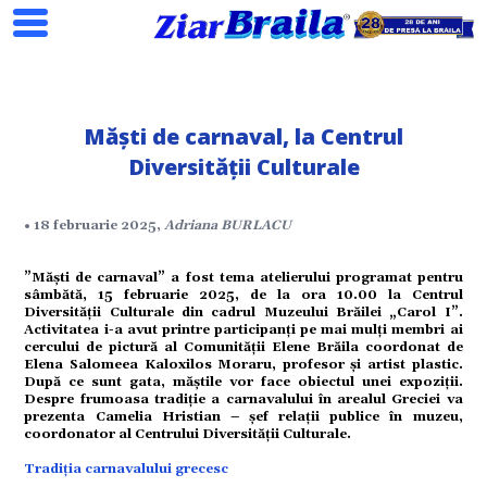
Măști de carnaval, la Centrul
Diversității Culturale
Search
• 18 februarie 2025,
Adriana BURLACU
”Măști de carnaval” a fost tema atelierului programat pentru
sâmbătă, 15 februarie 2025, de la ora 10.00 la Centrul
Diversității Culturale din cadrul Muzeului Brăilei „Carol I”.
ial
Activitatea i-a avut printre participanți pe mai mulți membri ai
cercului de pictură al Comunității Elene Brăila coordonat de
Elena Salomeea Kaloxilos Moraru, profesor și artist plastic.
După ce sunt gata, măștile vor face obiectul unei expoziții.
Despre frumoasa tradiție a carnavalului în arealul Greciei va
tate
prezenta Camelia Hristian – șef relații publice în muzeu,
coordonator al Centrului Diversității Culturale.
Tradiția carnavalului grecesc