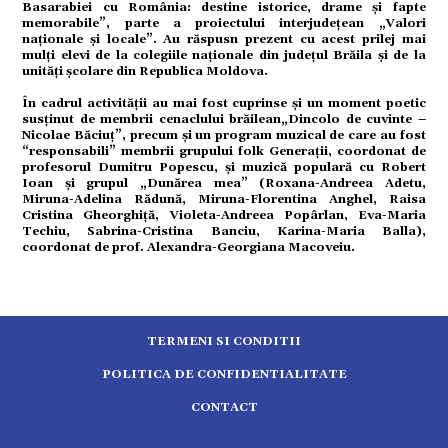
Basarabiei cu România: destine istorice, drame și fapte
tură
memorabile”, parte a proiectului interjudețean „Valori
naționale și locale”. Au răspusn prezent cu acest prilej mai
mulți elevi de la colegiile naționale din județul Brăila și de la
unități școlare din Republica Moldova.
mente
În cadrul activității au mai fost cuprinse și un moment poetic
susținut de membrii cenaclului brăilean„Dincolo de cuvinte –
Nicolae Băciuț”, precum și un program muzical de care au fost
strație
“responsabili” membrii grupului folk Generații, coordonat de
profesorul Dumitru Popescu, și muzică populară cu Robert
Ioan și grupul „Dunărea mea” (Roxana-Andreea Adetu,
ort
Miruna-Adelina Rădună, Miruna-Florentina Anghel, Raisa
Cristina Gheorghiță, Violeta-Andreea Popârlan, Eva-Maria
Techiu, Sabrina-Cristina Banciu, Karina-Maria Balla),
coordonat de prof. Alexandra-Georgiana Macoveiu.
citate
TERMENI SI CONDITII
POLITICA DE CONFIDENTIALITATE
CONTACT