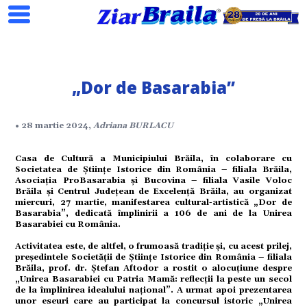
„Dor de Basarabia”
Search
• 28 martie 2024,
Adriana BURLACU
Casa de Cultură a Municipiului Brăila, în colaborare cu
ial
Societatea de Științe Istorice din România – filiala Brăila,
Asociația ProBasarabia și Bucovina – filiala Vasile Voloc
Brăila și Centrul Județean de Excelență Brăila, au organizat
tate
miercuri, 27 martie, manifestarea cultural-artistică „Dor de
Basarabia”, dedicată împlinirii a 106 de ani de la Unirea
Basarabiei cu România.
omic
Activitatea este, de altfel, o frumoasă tradiție și, cu acest prilej,
președintele Societății de Științe Istorice din România – filiala
Brăila, prof. dr. Ștefan Aftodor a rostit o alocuțiune despre
„Unirea Basarabiei cu Patria Mamă: reflecții la peste un secol
ație
de la împlinirea idealului național”. A urmat apoi prezentarea
unor eseuri care au participat la concursul istoric „Unirea