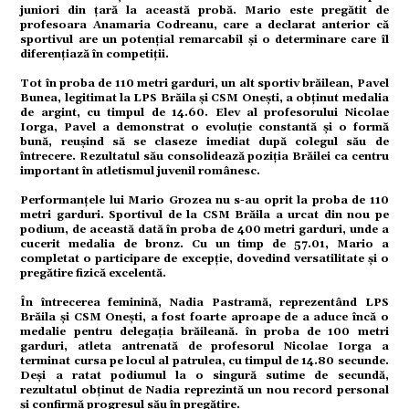
juniori din țară la această probă. Mario este pregătit de
profesoara Anamaria Codreanu, care a declarat anterior că
ație
sportivul are un potențial remarcabil și o determinare care îl
diferențiază în competiții.
Tot în proba de 110 metri garduri, un alt sportiv brăilean, Pavel
Bunea, legitimat la LPS Brăila și CSM Onești, a obținut medalia
tură
de argint, cu timpul de 14.60. Elev al profesorului Nicolae
Iorga, Pavel a demonstrat o evoluție constantă și o formă
bună, reușind să se claseze imediat după colegul său de
întrecere. Rezultatul său consolidează poziția Brăilei ca centru
mente
important în atletismul juvenil românesc.
Performanțele lui Mario Grozea nu s-au oprit la proba de 110
metri garduri. Sportivul de la CSM Brăila a urcat din nou pe
podium, de această dată în proba de 400 metri garduri, unde a
strație
cucerit medalia de bronz. Cu un timp de 57.01, Mario a
completat o participare de excepție, dovedind versatilitate și o
pregătire fizică excelentă.
ort
În întrecerea feminină, Nadia Pastramă, reprezentând LPS
Brăila și CSM Onești, a fost foarte aproape de a aduce încă o
medalie pentru delegația brăileană. în proba de 100 metri
garduri, atleta antrenată de profesorul Nicolae Iorga a
citate
terminat cursa pe locul al patrulea, cu timpul de 14.80 secunde.
Deși a ratat podiumul la o singură sutime de secundă,
rezultatul obținut de Nadia reprezintă un nou record personal
și confirmă progresul său în pregătire.