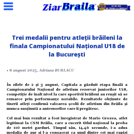
Trei medalii pentru atleții brăileni la
finala Campionatului Național U18 de
Search
la București
• 8 august 2025,
Adriana BURLACU
ial
În zilele de 2 și 3 august, Capitala a găzduit etapa finală a
Campionatului Național de atletism rezervat juniorilor U18,
competiție de înalt nivel la care sportivii brăileni au reușit să se
remarce prin performanțe notabile. Rezultatele obținute de
tinerii atleți confirmă valoarea școlii de atletism din Brăila și
tate
munca susținută a antrenorilor care îi pregătesc.
Cel mai bun rezultat a fost înregistrat de Mario Grozea, atlet
legitimat la CSM Brăila, care a cucerit titlul național la proba
omic
de 110 metri garduri. Timpul său, 14.46 secunde, i-a adus
medalia de aur și l-a consacrat ca unul dintre cei mai rapizi