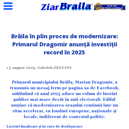
Brăila în plin proces de modernizare:
Primarul Dragomir anunță investiții
record în 2025
Search
• 5 august 2025,
Gabriela DELEANU
Primarul municipiului Brăila, Marian Dragomir, a
transmis un mesaj ferm pe pagina sa de Facebook,
subliniind că anul 2025 aduce un volum de lucrări
ial
publice mai mare decât în anii electorali. Edilul
susține că modernizarea orașului continuă într-un
ritm accelerat, cu fonduri europene, naționale și
locale, indiferent de contextul politic.
tate
Lucrări finalizate și în curs de desfășurare