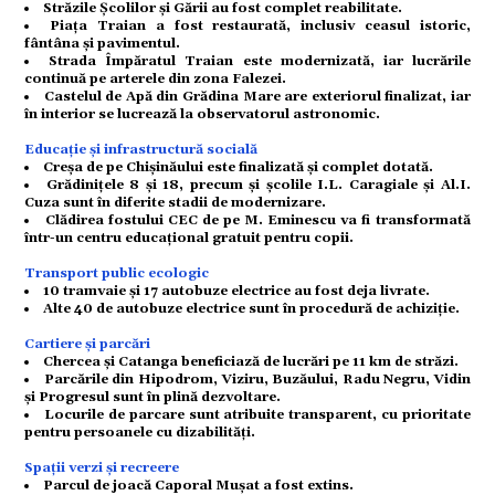
Străzile Școlilor și Gării au fost complet reabilitate.
Piața Traian a fost restaurată, inclusiv ceasul istoric,
fântâna și pavimentul.
Strada Împăratul Traian este modernizată, iar lucrările
omic
continuă pe arterele din zona Falezei.
Castelul de Apă din Grădina Mare are exteriorul finalizat, iar
în interior se lucrează la observatorul astronomic.
Educație și infrastructură socială
ație
Creșa de pe Chișinăului este finalizată și complet dotată.
Grădinițele 8 și 18, precum și școlile I.L. Caragiale și Al.I.
Cuza sunt în diferite stadii de modernizare.
Clădirea fostului CEC de pe M. Eminescu va fi transformată
într-un centru educațional gratuit pentru copii.
tură
Transport public ecologic
10 tramvaie și 17 autobuze electrice au fost deja livrate.
Alte 40 de autobuze electrice sunt în procedură de achiziție.
mente
Cartiere și parcări
Chercea și Catanga beneficiază de lucrări pe 11 km de străzi.
Parcările din Hipodrom, Viziru, Buzăului, Radu Negru, Vidin
și Progresul sunt în plină dezvoltare.
Locurile de parcare sunt atribuite transparent, cu prioritate
pentru persoanele cu dizabilități.
strație
Spații verzi și recreere
Parcul de joacă Caporal Mușat a fost extins.