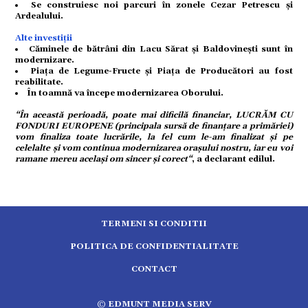
Se construiesc noi parcuri în zonele Cezar Petrescu și
Ardealului.
ort
Alte investiții
Căminele de bătrâni din Lacu Sărat și Baldovinești sunt în
modernizare.
Piața de Legume-Fructe și Piața de Producători au fost
citate
reabilitate.
În toamnă va începe modernizarea Oborului.
“În această perioadă, poate mai dificilă financiar, LUCRĂM CU
FONDURI EUROPENE (principala sursă de finanțare a primăriei)
vom finaliza toate lucrările, la fel cum le-am finalizat și pe
celelalte și vom continua modernizarea orașului nostru, iar eu voi
ramane mereu același om sincer și corect“
, a declarant edilul.
TERMENI SI CONDITII
POLITICA DE CONFIDENTIALITATE
CONTACT
5.2554
© EDMUNT MEDIA SERV