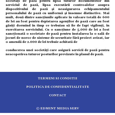
societăți de pază pentru lipsa tuturor documentelor din
tură
serviciul de pază, lipsa executării controalelor asupra
dispozitivului de pază și neasigurarea echipamentului
personalului de pază cu uniformă și însemne distinctive. Mai
mente
mult, două dintre sancțiunile aplicate în valoare totală de 600
de lei au fost pentru depistarea agenților de pază care au fost
găsiți dormind în timp ce trebuiau să fie de fapt vigilenți, în
exercitarea serviciului. Cu o sancțiune de 5.000 de lei a fost
strație
sancționată o societate de pază pentru instalarea la o sală de
jocuri de noroc de sisteme de securitate fără proiect avizat, iar
o amendă de 2.000 de lei trebuie achitată de
ort
conducerea unei societăți care asigură servicii de pază pentru
neacoperirea tuturor posturilor prevăzute în planul de pază.
citate
TERMENI SI CONDITII
POLITICA DE CONFIDENTIALITATE
CONTACT
© EDMUNT MEDIA SERV
5.2554