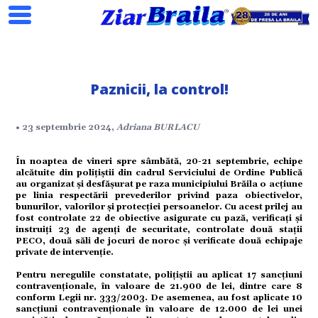
Paznicii, la control!
Search
• 23 septembrie 2024,
Adriana BURLACU
În noaptea de vineri spre sâmbătă, 20-21 septembrie, echipe
ial
alcătuite din polițiștii din cadrul Serviciului de Ordine Publică
au organizat și desfășurat pe raza municipiului Brăila o acțiune
pe linia respectării prevederilor privind paza obiectivelor,
tate
bunurilor, valorilor și protecției persoanelor. Cu acest prilej au
fost controlate 22 de obiective asigurate cu pază, verificați și
instruiți 23 de agenți de securitate, controlate două stații
PECO, două săli de jocuri de noroc și verificate două echipaje
omic
private de intervenție.
Pentru neregulile constatate, polițiștii au aplicat 17 sancțiuni
ație
contravenționale, în valoare de 21.900 de lei, dintre care 8
conform Legii nr. 333/2003. De asemenea, au fost aplicate 10
sancțiuni contravenționale în valoare de 12.000 de lei unei