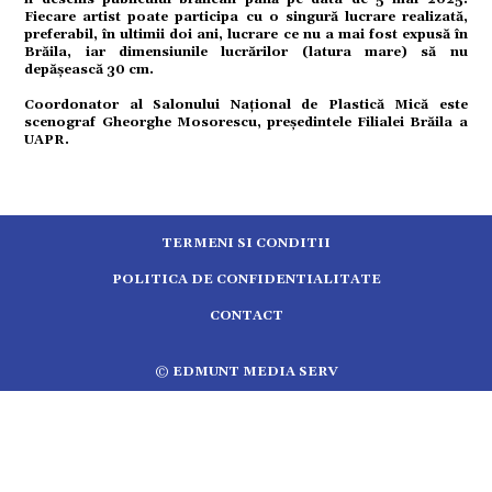
tură
Fiecare artist poate participa cu o singură lucrare realizată,
preferabil, în ultimii doi ani, lucrare ce nu a mai fost expusă în
Brăila, iar dimensiunile lucrărilor (latura mare) să nu
depășească 30 cm.
mente
Coordonator al Salonului Național de Plastică Mică este
scenograf Gheorghe Mosorescu, președintele Filialei Brăila a
strație
UAPR.
ort
TERMENI SI CONDITII
citate
POLITICA DE CONFIDENTIALITATE
CONTACT
© EDMUNT MEDIA SERV
5.2554