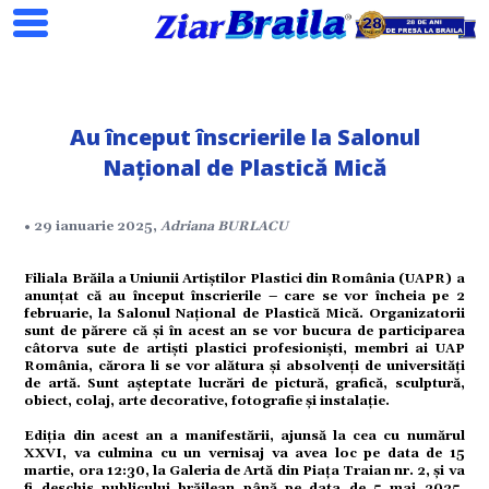
Au început înscrierile la Salonul
Search
Național de Plastică Mică
• 29 ianuarie 2025,
Adriana BURLACU
ial
Filiala Brăila a Uniunii Artiștilor Plastici din România (UAPR) a
anunțat că au început înscrierile – care se vor încheia pe 2
tate
februarie, la Salonul Național de Plastică Mică. Organizatorii
sunt de părere că și în acest an se vor bucura de participarea
câtorva sute de artiști plastici profesioniști, membri ai UAP
România, cărora li se vor alătura și absolvenți de universități
omic
de artă. Sunt așteptate lucrări de pictură, grafică, sculptură,
obiect, colaj, arte decorative, fotografie și instalație.
ație
Ediția din acest an a manifestării, ajunsă la cea cu numărul
XXVI, va culmina cu un vernisaj va avea loc pe data de 15
martie, ora 12:30, la Galeria de Artă din Piața Traian nr. 2, și va
fi deschis publicului brăilean până pe data de 5 mai 2025.