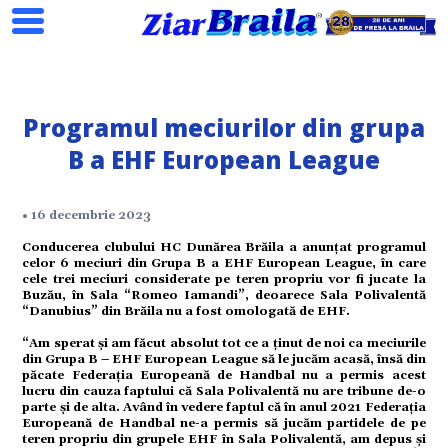
Programul meciurilor din grupa
B a EHF European League
Search
• 16 decembrie 2023
Conducerea clubului HC Dunărea Brăila a anunțat programul
celor 6 meciuri din Grupa B a EHF European League, în care
cele trei meciuri considerate pe teren propriu vor fi jucate la
Buzău, în Sala “Romeo Iamandi”, deoarece Sala Polivalentă
ial
“Danubius” din Brăila nu a fost omologată de EHF.
“Am sperat și am făcut absolut tot ce a ținut de noi ca meciurile
din Grupa B – EHF European League să le jucăm acasă, însă din
păcate Federația Europeană de Handbal nu a permis acest
tate
lucru din cauza faptului că Sala Polivalentă nu are tribune de-o
parte și de alta. Având în vedere faptul că în anul 2021 Federația
Europeană de Handbal ne-a permis să jucăm partidele de pe
teren propriu din grupele EHF în Sala Polivalentă, am depus și