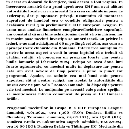
în acest an dosarul de licențiere, însă acesta a fost respins. În
omic
încercarea noastră de a primi aprobarea EHF am avut alături
autoritățile locale care au investit în a crea condițiile impuse de
Federație, dar și sponsori privați. Reamintim că montarea
suprafeței de handbal era o condiție obligatorie pentru a
desfășura turul 3 în preliminariile EHF European League. În
ație
urma unei analize financiare cumpărare/închiriere suprafață,
am constatat că mai bine achiziționăm decât să o închiriem, iar
în maxim șase meciuri investiția se amortizează. Cu privire la
leduri, s-au mai achiziționat 60 m pe lângă cei 20m, așa cum au
aproape toate cluburile din România. Întârzierea anunțului cu
tură
privire la acest aspect a venit în urma faptului că a trebuit să
căutăm soluții, să concepem un program foarte clar pentru
lunile ianuarie și februarie 2024. Echipa va avea două luni
foarte aglomerate, cu meciuri multe în deplasare iar pentru
asta am avut nevoie de timp pentru a pune la punct tot
mente
programul. Așadar, ca soluție cea mai bună atât pentru
suporteri cât și pentru echipă, am apelat la autoritățile din
Buzău care ne pun Sala “Romeo Iamandi” la dispoziție pentru
cele trei meciuri. Le mulțumim pe această cale pentru sprijin”,
strație
se menționează într-un comunicat de presă al HC Dunărea
Brăila.
Programul meciurilor în Grupa B a EHF European League:
duminică, 7.01.2024, ora 15:00 (RO): Dunărea Brăila vs
ort
Chambray Touraine; duminică, 04.02.2024, ora 15:00 (RO):
Dunărea Brăila vs Lokomotiva Zagreb; sâmbătă, 10.02.2024,
ora 19:00 (RO): Dunărea Brăila vs Thüringer HC. Meciurile din