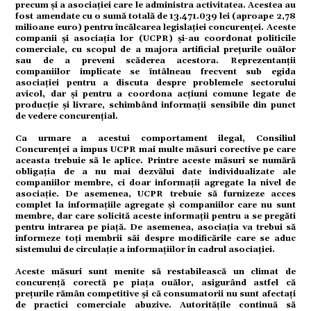
mente
precum și a asociației care le administra activitatea. Acestea au
fost amendate cu o sumă totală de 13.471.039 lei (aproape 2,78
milioane euro) pentru încălcarea legislației concurenței. Aceste
companii și asociația lor (UCPR) și-au coordonat politicile
comerciale, cu scopul de a majora artificial prețurile ouălor
sau de a preveni scăderea acestora. Reprezentanții
strație
companiilor implicate se întâlneau frecvent sub egida
asociației pentru a discuta despre problemele sectorului
avicol, dar și pentru a coordona acțiuni comune legate de
producție și livrare, schimbând informații sensibile din punct
de vedere concurențial.
ort
Ca urmare a acestui comportament ilegal, Consiliul
Concurenței a impus UCPR mai multe măsuri corective pe care
aceasta trebuie să le aplice. Printre aceste măsuri se numără
obligația de a nu mai dezvălui date individualizate ale
companiilor membre, ci doar informații agregate la nivel de
asociație. De asemenea, UCPR trebuie să furnizeze acces
complet la informațiile agregate și companiilor care nu sunt
citate
membre, dar care solicită aceste informații pentru a se pregăti
pentru intrarea pe piață. De asemenea, asociația va trebui să
informeze toți membrii săi despre modificările care se aduc
sistemului de circulație a informațiilor în cadrul asociației.
Aceste măsuri sunt menite să restabilească un climat de
concurență corectă pe piața ouălor, asigurând astfel că
prețurile rămân competitive și că consumatorii nu sunt afectați
de practici comerciale abuzive. Autoritățile continuă să