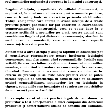
reglementărilor naționale și europene în domeniul concurenței.
Bogdan Chirițoiu, președintele Consiliului Concurenței, a
tate
explicat că, în mod normal, cererea pentru anumite produse,
cum ar fi ouăle, tinde să crească în perioada sărbătorilor.
Totuși, companiile care anunță în avans intenția de a crește
prețurile pentru produsele lor pot contribui la coordonarea
comportamentului concurențial, ceea ce poate duce la o
creștere artificială a prețurilor pe piață. Aceste acțiuni sunt
omic
considerare ilegale și pot distorsiona concurența, afectând în
mod direct consumatorii, care sunt cei care suportă
consecințele acestor practici.
Autoritatea a atras atenția și asupra faptului că asociațiile pot
fi considerate răspunzătoare pentru încălcarea legislației
concurenței, mai ales atunci când recomandările, deciziile sau
ație
activitățile acestora influențează comportamentul companiilor
membre, conducând la denaturarea concurenței. În acest sens,
Consiliul Concurenței a recomandat comercianților să fie
extrem de precauți și să evite orice practici care ar putea
încalcă regulile de concurență. în cazul în care au nelămuriri
privind compatibilitatea inițiativelor lor cu legislația în
tură
vigoare, companiile sunt încurajate să se adreseze autorităților
de concurență pentru clarificări.
Un exemplu recent al unei practici ilegale de coordonare a
prețurilor a fost sancționarea a cinci companii din domeniul
producției și comercializării ouălor de consum din România,