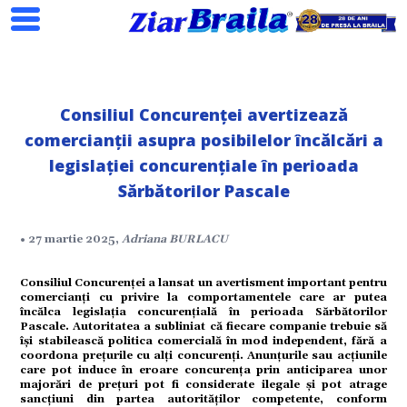
Consiliul Concurenței avertizează
comercianții asupra posibilelor încălcări a
legislației concurențiale în perioada
Sărbătorilor Pascale
Search
• 27 martie 2025,
Adriana BURLACU
Consiliul Concurenței a lansat un avertisment important pentru
comercianți cu privire la comportamentele care ar putea
încălca legislația concurențială în perioada Sărbătorilor
Pascale. Autoritatea a subliniat că fiecare companie trebuie să
își stabilească politica comercială în mod independent, fără a
coordona prețurile cu alți concurenți. Anunțurile sau acțiunile
ial
care pot induce în eroare concurența prin anticiparea unor
majorări de prețuri pot fi considerate ilegale și pot atrage
sancțiuni din partea autorităților competente, conform