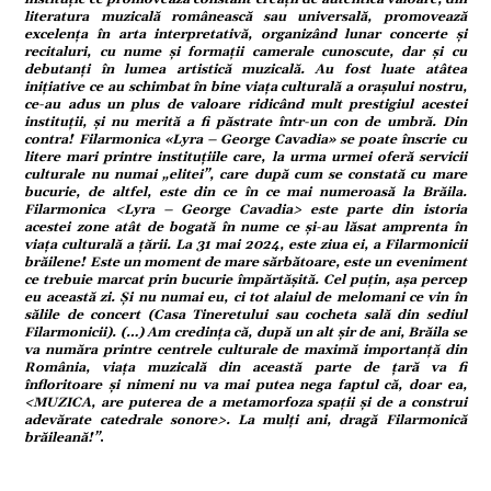
literatura muzicală românească sau universală, promovează
ație
excelența în arta interpretativă, organizând lunar concerte și
recitaluri, cu nume și formații camerale cunoscute, dar și cu
debutanți în lumea artistică muzicală. Au fost luate atâtea
inițiative ce au schimbat în bine viața culturală a orașului nostru,
tură
ce-au adus un plus de valoare ridicând mult prestigiul acestei
instituții, și nu merită a fi păstrate într-un con de umbră. Din
contra! Filarmonica «Lyra – George Cavadia» se poate înscrie cu
litere mari printre instituțiile care, la urma urmei oferă servicii
culturale nu numai „elitei”, care după cum se constată cu mare
mente
bucurie, de altfel, este din ce în ce mai numeroasă la Brăila.
Filarmonica <Lyra – George Cavadia> este parte din istoria
acestei zone atât de bogată în nume ce și-au lăsat amprenta în
viața culturală a țării. La 31 mai 2024, este ziua ei, a Filarmonicii
strație
brăilene! Este un moment de mare sărbătoare, este un eveniment
ce trebuie marcat prin bucurie împărtășită. Cel puțin, așa percep
eu această zi. Și nu numai eu, ci tot alaiul de melomani ce vin în
sălile de concert (Casa Tineretului sau cocheta sală din sediul
ort
Filarmonicii). (…) Am credința că, după un alt șir de ani, Brăila se
va număra printre centrele culturale de maximă importanță din
România, viața muzicală din această parte de țară va fi
înfloritoare și nimeni nu va mai putea nega faptul că, doar ea,
citate
<MUZICA, are puterea de a metamorfoza spații și de a construi
adevărate catedrale sonore>. La mulți ani, dragă Filarmonică
brăileană!”
.