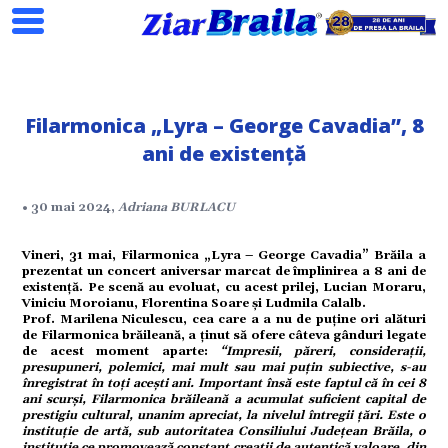
Filarmonica „Lyra – George Cavadia”, 8
ani de existență
Search
• 30 mai 2024,
Adriana BURLACU
Vineri, 31 mai, Filarmonica „Lyra – George Cavadia” Brăila a
ial
prezentat un concert aniversar marcat de împlinirea a 8 ani de
existență. Pe scenă au evoluat, cu acest prilej, Lucian Moraru,
Viniciu Moroianu, Florentina Soare și Ludmila Calalb.
Prof. Marilena Niculescu, cea care a a nu de puține ori alături
de Filarmonica brăileană, a ținut să ofere câteva gânduri legate
tate
de acest moment aparte:
“Impresii, păreri, considerații,
presupuneri, polemici, mai mult sau mai puțin subiective, s-au
înregistrat în toți acești ani. Important însă este faptul că în cei 8
ani scurși, Filarmonica brăileană a acumulat suficient capital de
omic
prestigiu cultural, unanim apreciat, la nivelul întregii țări. Este o
instituție de artă, sub autoritatea Consiliului Județean Brăila, o
instituție ce promovează constant creații de autentică valoare, din