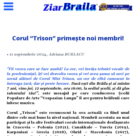
Corul “Trison” primește noi membri!
Search
• 11 septembrie 2024,
Adriana BURLACU
“Fii vocea care se face auzită! La cor, vei învăța tehnici vocale de
ial
la profesioniști, îți vei dezvolta vocea și vei avea șansa să urci pe
scenă alături de Corul Mixt Trison, un cor de elită cunoscut în
întreaga țară, dar și peste hotare.
Dacă ești din Brăila și ai minim
tate
7 ani, vino joi, 12 septembrie, ora 16:00, la sediul școlii, și dă glas
talentului tău!”
, este mesajul pe care conducerea Școlii
Populare de Arte “Vespasian Lungu” îl are pentru brăilenii care
iubesc muzica.
omic
Corul „Trison” este recunoscut la ora actuală ca fiind unul
dintre cele mai bune la nivel național. Membrii acestuia au mai
ație
participat și la alte festivaluri corale internaționale desfășurate
în Cracovia – Polonia (2021), Canakkale – Turcia (2019),
Karpenissi – Grecia (2018), Ohrid – Macedonia (2017),