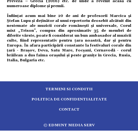
Preveza – Grecia (2016) etc. de unde a revenit acasă cu
tură
numeroase diplome și premii.
Înființat acum mai bine 20 de ani de profesorii Marcica și
mente
Ștefan Lupu și deținător al unui repertoriu deosebit alcătuit din
nestemate ale muzicii corale românești și universale, Corul
mixt „Trison", compus din aproximativ 35 de membri de
diferite vârste, poate fi considerat un bun ambasador al muzicii
strație
culte, fiind reprezentativ pentru țara noastră, dar și pentru
Europa. În afara participării constante la festivaluri corale din
țară - Brașov, Deva, Satu Mare, Focșani, Cernavodă - corul
ort
brăilean a dus faima orașului și peste granițe în Grecia, Rusia,
Italia, Bulgaria etc.
citate
TERMENI SI CONDITII
POLITICA DE CONFIDENTIALITATE
CONTACT
© EDMUNT MEDIA SERV
5.2489