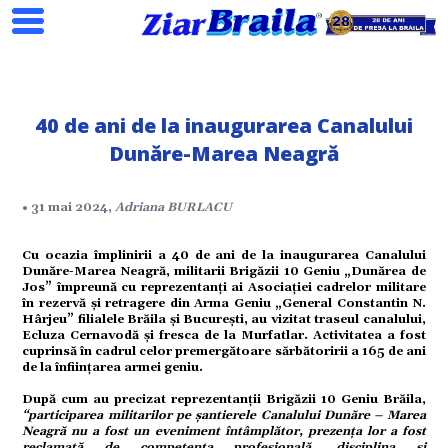
40 de ani de la inaugurarea Canalului
Dunăre-Marea Neagră
Search
• 31 mai 2024,
Adriana BURLACU
Cu ocazia împlinirii a 40 de ani de la inaugurarea Canalului
Dunăre-Marea Neagră, militarii Brigăzii 10 Geniu „Dunărea de
ial
Jos” împreună cu reprezentanți ai Asociației cadrelor militare
în rezervă și retragere din Arma Geniu „General Constantin N.
Hârjeu” filialele Brăila și București, au vizitat traseul canalului,
Ecluza Cernavodă și fresca de la Murfatlar. Activitatea a fost
tate
cuprinsă în cadrul celor premergătoare sărbătoririi a 165 de ani
de la înființarea armei geniu.
După cum au precizat reprezentanții Brigăzii 10 Geniu Brăila,
“participarea militarilor pe șantierele Canalului Dunăre – Marea
omic
Neagră nu a fost un eveniment întâmplător, prezența lor a fost
reclamată de competența profesională, disciplina și