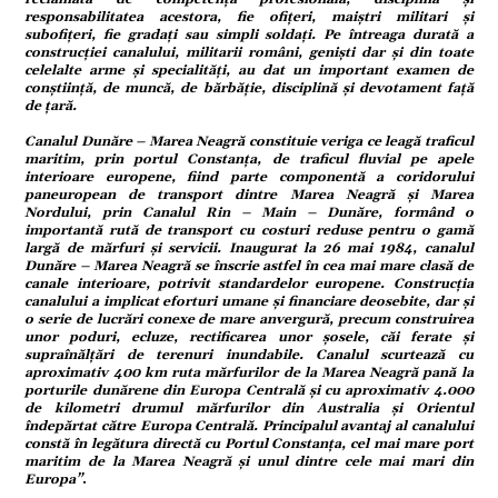
responsabilitatea acestora, fie ofițeri, maiștri militari și
subofițeri, fie gradați sau simpli soldați. Pe întreaga durată a
ație
construcției canalului, militarii români, geniști dar și din toate
celelalte arme și specialități, au dat un important examen de
conștiință, de muncă, de bărbăție, disciplină și devotament față
de țară.
tură
Canalul Dunăre – Marea Neagră constituie veriga ce leagă traficul
maritim, prin portul Constanța, de traficul fluvial pe apele
interioare europene, fiind parte componentă a coridorului
paneuropean de transport dintre Marea Neagră și Marea
mente
Nordului, prin Canalul Rin – Main – Dunăre, formând o
importantă rută de transport cu costuri reduse pentru o gamă
largă de mărfuri și servicii. Inaugurat la 26 mai 1984, canalul
Dunăre – Marea Neagră se înscrie astfel în cea mai mare clasă de
strație
canale interioare, potrivit standardelor europene. Construcția
canalului a implicat eforturi umane și financiare deosebite, dar și
o serie de lucrări conexe de mare anvergură, precum construirea
unor poduri, ecluze, rectificarea unor șosele, căi ferate și
ort
supraînălțări de terenuri inundabile. Canalul scurtează cu
aproximativ 400 km ruta mărfurilor de la Marea Neagră pană la
porturile dunărene din Europa Centrală și cu aproximativ 4.000
de kilometri drumul mărfurilor din Australia și Orientul
îndepărtat către Europa Centrală. Principalul avantaj al canalului
citate
constă în legătura directă cu Portul Constanța, cel mai mare port
maritim de la Marea Neagră și unul dintre cele mai mari din
Europa”
.