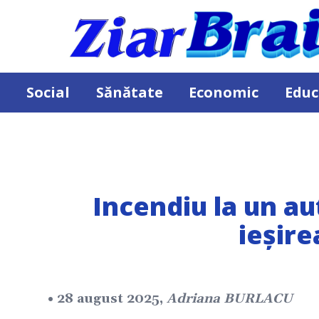
Social
Sănătate
Economic
Educ
Incendiu la un aut
ieșire
• 28 august 2025,
Adriana BURLACU