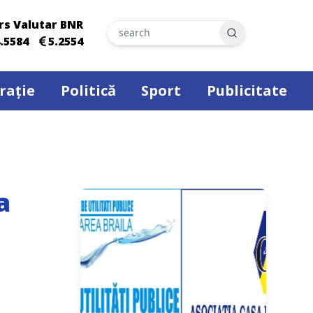
rs Valutar BNR
Search
.5584
5.2554
rație
Politică
Sport
Publicitate
a