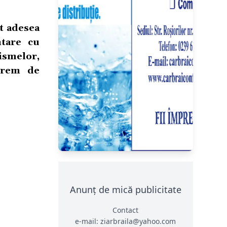
nt adesea
ntare cu
rismelor,
xtrem de
Anunț de mică publicitate
Contact
e-mail: ziarbraila@yahoo.com