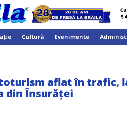
Cu
4
ație
Cultură
Evenimente
Administ
oturism aflat în trafic, l
a din Însurăței