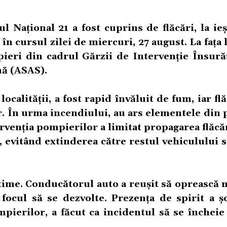
 Național 21 a fost cuprins de flăcări, la ie
în cursul zilei de miercuri, 27 august. La fața 
eri din cadrul Gărzii de Intervenție Însurăț
mă (ASAS).
ocalității, a fost rapid învăluit de fum, iar flă
 În urma incendiului, au ars elementele din pl
rvenția pompierilor a limitat propagarea flăcăr
 evitând extinderea către restul vehiculului 
ictime. Conducătorul auto a reușit să oprească 
focul să se dezvolte. Prezența de spirit a șo
pierilor, a făcut ca incidentul să se încheie