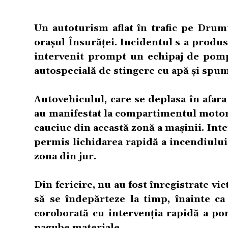
Un autoturism aflat în trafic pe Drumul
orașul Însurăței. Incidentul s-a produs 
intervenit prompt un echipaj de pompi
autospecială de stingere cu apă și spu
Autovehiculul, care se deplasa în afara l
au manifestat la compartimentul motor.
cauciuc din această zonă a mașinii. Inte
permis lichidarea rapidă a incendiului,
zona din jur.
Din fericire, nu au fost înregistrate v
să se îndepărteze la timp, înainte ca 
coroborată cu intervenția rapidă a pom
pagube materiale.