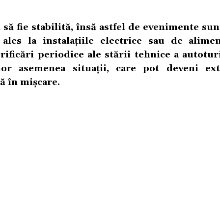
ă fie stabilită, însă astfel de evenimente su
ales la instalațiile electrice sau de alime
ificări periodice ale stării tehnice a autotu
nor asemenea situații, care pot deveni e
ă în mișcare.