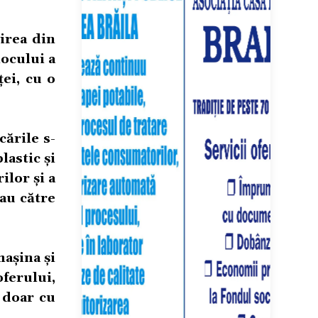
șirea din
locului a
ei, cu o
cările s-
astic și
ilor și a
sau către
mașina și
ferului,
 doar cu