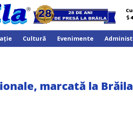
Cu
4
ație
Cultură
Evenimente
Administ
ționale, marcată la Brăil