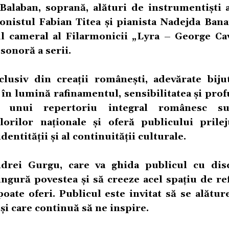
Balaban, soprană, alături de instrumentiști a
lonistul Fabian Titea și pianista Nadejda Bana
 cameral al Filarmonicii „Lyra – George Cav
sonoră a serii.
usiv din creații românești, adevărate bijut
în lumină rafinamentul, sensibilitatea și pro
a unui repertoriu integral românesc sub
orilor naționale și oferă publicului prile
entității și al continuității culturale.
ndrei Gurgu, care va ghida publicul cu disc
ngură povestea și să creeze acel spațiu de ref
oate oferi. Publicul este invitat să se alătur
 și care continuă să ne inspire.