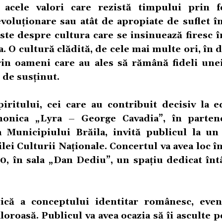
 acele valori care rezistă timpului prin f
revoluționare sau atât de apropiate de suflet î
Este despre cultura care se insinuează firesc 
a. O cultură clădită, de cele mai multe ori, în d
in oameni care au ales să rămână fideli unei
l de susținut.
iritului, cei care au contribuit decisiv la ed
armonica „Lyra – George Cavadia”, în parten
a Municipiului Brăila, invită publicul la un
ilei Culturii Naționale. Concertul va avea loc î
0, în sala „Dan Dediu”, un spațiu dedicat întâ
tică a conceptului identitar românesc, eve
loroasă. Publicul va avea ocazia să îi asculte pe