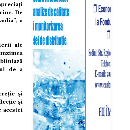
preciați
riuc. De
adia”, a
erii ale
funzimea
liniază
jul de a
reție și
lecție și
e acestei