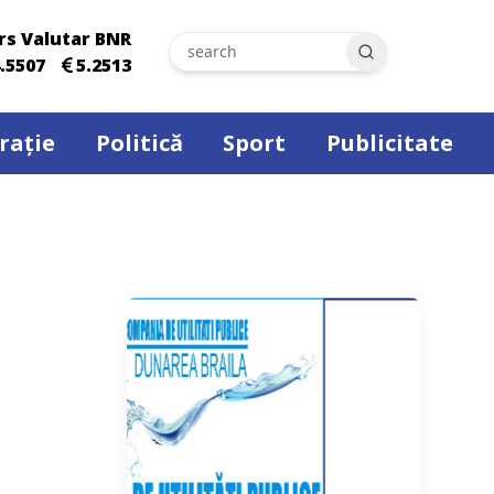
rs Valutar BNR
Search
.5507
5.2513
rație
Politică
Sport
Publicitate
a