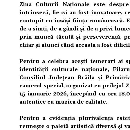
Ziua Culturii Naționale este despre
intrinsecă, fie că au fost inovatoare, 
contopit cu însăși ființa românească. 
de a simți, de a gândi și de a privi lume
prin muncă tăcută și perseverență, pr
chiar și atunci când aceasta a fost difici
Pentru a celebra acești temerari ai sp
identității culturale naționale, Fil
Consiliul Județean Brăila și Primări
cameral special, organizat cu prilejul Z
15 ianuarie 2026, începând cu ora 18.0
autentice cu muzica de calitate.
Pentru a evidenția plurivalența este
reunește o paletă artistică diversă și va