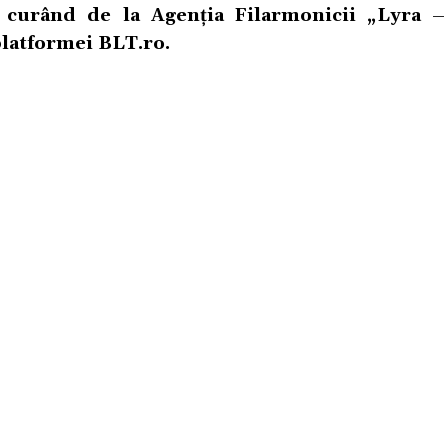
în curând de la Agenția Filarmonicii „Lyra 
platformei
BLT.ro
.
POLITICA DE CONFIDENTIALITATE