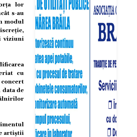
orța lor
ncât s-au
în modul
iscreție,
 viziuni
ificarea
eriat cu
 concert
n data de
lnirilor
nimentul
 artiștii