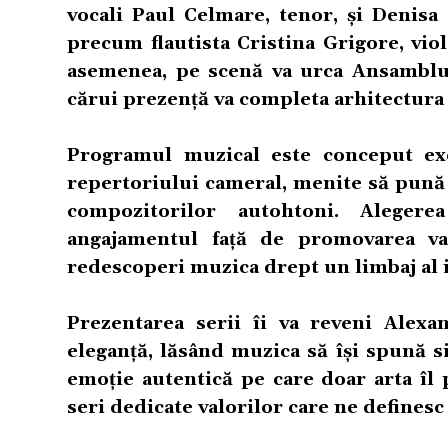
vocali Paul Celmare, tenor, și Denisa 
precum flautista Cristina Grigore, vio
asemenea, pe scenă va urca Ansamblul
cărui prezență va completa arhitectura 
Programul muzical este conceput excl
repertoriului cameral, menite să pună 
compozitorilor autohtoni. Alegere
angajamentul față de promovarea val
redescoperi muzica drept un limbaj al id
Prezentarea serii îi va reveni Alexa
eleganță, lăsând muzica să își spună si
emoție autentică pe care doar arta îl p
seri dedicate valorilor care ne definesc