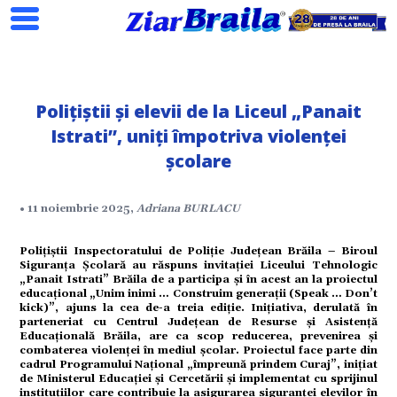
Polițiștii și elevii de la Liceul „Panait
Istrati”, uniți împotriva violenței
școlare
Search
• 11 noiembrie 2025,
Adriana BURLACU
Polițiștii Inspectoratului de Poliție Județean Brăila – Biroul
Siguranța Școlară au răspuns invitației Liceului Tehnologic
„Panait Istrati” Brăila de a participa și în acest an la proiectul
ial
educațional „Unim inimi … Construim generații (Speak … Don’t
kick)”, ajuns la cea de-a treia ediție. Inițiativa, derulată în
parteneriat cu Centrul Județean de Resurse și Asistență
Educațională Brăila, are ca scop reducerea, prevenirea și
combaterea violenței în mediul școlar. Proiectul face parte din
cadrul Programului Național „împreună prindem Curaj”, inițiat
tate
de Ministerul Educației și Cercetării și implementat cu sprijinul
instituțiilor care contribuie la asigurarea siguranței elevilor în