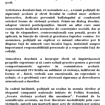
școli.
Activitatea derulată luni, 10 noiembrie a.c., a reunit polițiștii de
omic
siguranță școlară și elevii liceului în cadrul unor ateliere
interactive, dedicate prevenirii bullyingului și combaterii
oricărei forme de violență școlară. Printr-un dialog deschis,
adaptat vârstei participanților, tinerii au aflat care sunt
consecințele încălcării normelor de conviețuire socială, dar și
ație
ce tip de răspundere, contravențională sau penală, poate fi
aplicată, în funcție de vârstă și gravitatea faptelor comise. De
asemenea, polițiștii au explicat ce măsuri educative pot fi
dispuse față de minorii care încalcă legea, insistând asupra
importanței responsabilității personale și a respectului față de
tură
ceilalți.
Atmosfera deschisă a încurajat elevii să împărtășească
propriile experiențe și să caute soluții practice pentru a preveni
comportamentele agresive în comunitatea școlară.
mente
Reprezentanții IPJ Brăila au subliniat că violența, indiferent de
forma ei , fizică, verbală sau emoțională, nu reprezintă o
soluție, ci o problemă care afectează siguranța și dezvoltarea
armonioasă a tinerilor.
strație
În cadrul întâlnirii, polițiștii au readus în atenția elevilor și
sloganul campaniei naționale inițiate de Poliția Română,
„Scoate violența școlară din anonimat”. Pornind de la
semnificația acestuia, au fost discutate modalitățile prin care
victimele, autorii sau martorii unor acte de violență pot sesiza