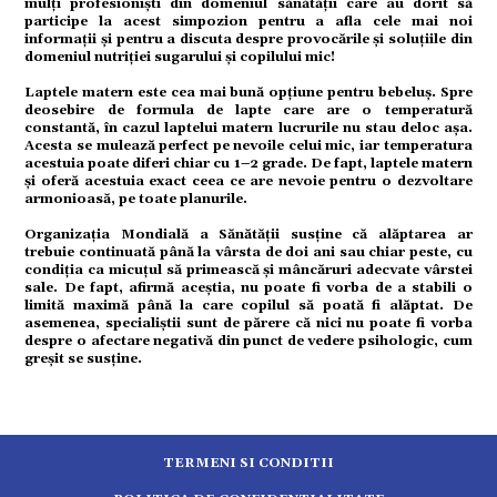
mulți profesioniști din domeniul sănătății care au dorit să
participe la acest simpozion pentru a afla cele mai noi
informații și pentru a discuta despre provocările și soluțiile din
domeniul nutriției sugarului și copilului mic!
tură
Laptele matern este cea mai bună opțiune pentru bebeluș. Spre
deosebire de formula de lapte care are o temperatură
constantă, în cazul laptelui matern lucrurile nu stau deloc așa.
mente
Acesta se mulează perfect pe nevoile celui mic, iar temperatura
acestuia poate diferi chiar cu 1–2 grade. De fapt, laptele matern
și oferă acestuia exact ceea ce are nevoie pentru o dezvoltare
armonioasă, pe toate planurile.
strație
Organizația Mondială a Sănătății susține că alăptarea ar
trebuie continuată până la vârsta de doi ani sau chiar peste, cu
condiția ca micuțul să primească și mâncăruri adecvate vârstei
ort
sale. De fapt, afirmă aceștia, nu poate fi vorba de a stabili o
limită maximă până la care copilul să poată fi alăptat. De
asemenea, specialiștii sunt de părere că nici nu poate fi vorba
despre o afectare negativă din punct de vedere psihologic, cum
citate
greșit se susține.
TERMENI SI CONDITII