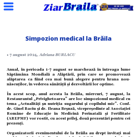
Simpozion medical la Brăila
Search
• 7 august 2024,
Adriana BURLACU
Anual, în perioada 1-7 august se marchează în întreaga lume
Săptămâna Mondială a Alăptării, prin care se promovează
ial
alăptarea ca fiind cea mai bună alegere pentru hrana nou-
născuților, în vederea sănătății și dezvoltării lor optime.
În acest scop, anul acesta la Brăila, miercuri, 7 august, la
tate
Restaurantul „Privighetoarea” are loc simpozionul medical cu
tema „Actualități șn nutriția sugarului și copilului mic”. Conf.
dr. Ginel Baciu și dr. Ileana Brșnză, vicepreședinte al Asociației
Române de Educație în Medicină Perinatală și Fertilitate
omic
(AREPMF) vor rostit, cu acest prilej, două prezentări pentru cei
prezenți.
Organizatorii evenimentului de la Brăila au drept invitați mai
ație