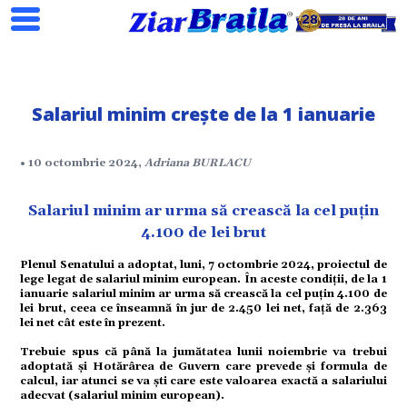
Salariul minim crește de la 1 ianuarie
Search
• 10 octombrie 2024,
Adriana BURLACU
ial
Salariul minim ar urma să crească la cel puțin
4.100 de lei brut
tate
Plenul Senatului a adoptat, luni, 7 octombrie 2024, proiectul de
lege legat de salariul minim european. În aceste condiții, de la 1
ianuarie salariul minim ar urma să crească la cel puțin 4.100 de
lei brut, ceea ce înseamnă în jur de 2.450 lei net, față de 2.363
omic
lei net cât este în prezent.
Trebuie spus că până la jumătatea lunii noiembrie va trebui
ație
adoptată și Hotărârea de Guvern care prevede și formula de
calcul, iar atunci se va ști care este valoarea exactă a salariului
adecvat (salariul minim european).