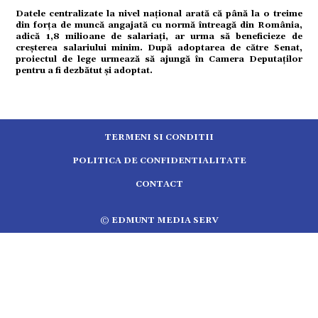
tură
Datele centralizate la nivel național arată că până la o treime
din forța de muncă angajată cu normă întreagă din România,
adică 1,8 milioane de salariați, ar urma să beneficieze de
mente
creșterea salariului minim. După adoptarea de către Senat,
proiectul de lege urmează să ajungă în Camera Deputaților
pentru a fi dezbătut și adoptat.
strație
ort
TERMENI SI CONDITII
POLITICA DE CONFIDENTIALITATE
citate
CONTACT
© EDMUNT MEDIA SERV
5.2513