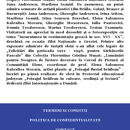
Jana Andreescu, Marilena Ioanid. De asemenea, au putut
admira semnate de artiștii plastici (din Brăila, Galați, Brașov și
tură
București): Jana Andreescu, Gheorghe Andreescu, Irina Ariton,
Marilena Ioanid, Irina Ionescu Berechet, Elena Salomeea
Kaloxilos Moraru, Gheorghe Mosorescu, Iulia Pastorcici,
Dennis Teodorescu, Marius Teodorescu, Traian Tsamuris.
mente
Vizitatorii au apreciat în mod deosebit și o fotoexpoziție cu
tema “Incursiunea în vestimentația greacă în sec. XVI - XX”,
deschisă cu ocazia Zilei Naționale a Greciei. Printre alte
exponate admirate de turiștii eleni s-au aflat cele legate de
strație
„Felicitări din perioada 1912 - 1946, pentru Sărbătorile
Pascale” din Colecția Florentina Cristina Mușat; „Lumânări
pentru Noaptea de Înviere decorate la Cercul de Pictură al
ort
Comunității Elene, coordonat de prof. Elena Salomeea
Kaloxilos Moraru, artist plastic și „Peisajul fluvial brăilean” -
lucrări pe pânză realizate de elevi în Proiectul educațional
județean „Peisajul brăilean în culoare, credință și lectură” -
citate
dedicată Zilei Internaționale a Dunării.
TERMENI SI CONDITII
POLITICA DE CONFIDENTIALITATE
CONTACT