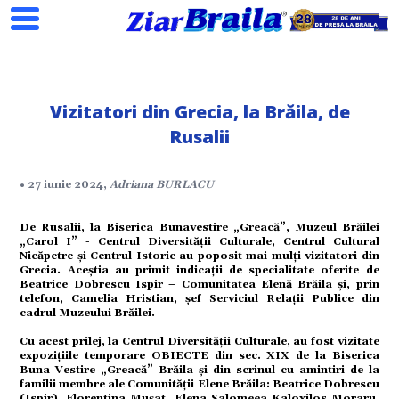
Vizitatori din Grecia, la Brăila, de
Rusalii
Search
• 27 iunie 2024,
Adriana BURLACU
ial
De Rusalii, la Biserica Bunavestire „Greacă”, Muzeul Brăilei
„Carol I” - Centrul Diversității Culturale, Centrul Cultural
Nicăpetre și Centrul Istoric au poposit mai mulți vizitatori din
Grecia. Aceștia au primit indicații de specialitate oferite de
tate
Beatrice Dobrescu Ispir – Comunitatea Elenă Brăila și, prin
telefon, Camelia Hristian, șef Serviciul Relații Publice din
cadrul Muzeului Brăilei.
omic
Cu acest prilej, la Centrul Diversității Culturale, au fost vizitate
expozițiile temporare OBIECTE din sec. XIX de la Biserica
Buna Vestire „Greacă” Brăila și din scrinul cu amintiri de la
ație
familii membre ale Comunității Elene Brăila: Beatrice Dobrescu
(Ispir), Florentina Mușat, Elena Salomeea Kaloxilos Moraru,