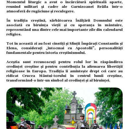
Momentul liturgic a avut o încărcătură spirituală aparte,
reunind militari și cadre ale Garnizoanei Brăila într-o
omic
atmosferă de rugăciune și reculegere.
În tradiția creștină, sărbătoarea Înălțării Domnului este
asociată cu biruința vieții și cu speranța în mântuire,
reprezentând una dintre cele mai importante zile din calendarul
religios.
Tot în această zi au fost cinstiți și Sfinții Împărați Constantin și
Elena, considerați „întocmai cu Apostolii”, personalități
fundamentale pentru istoria creștinismului.
ație
Aceștia sunt recunoscuți pentru rolul lor în răspândirea
credinței creștine și pentru contribuția la afirmarea libertății
religioase în Europa. Tradiția îi amintește drept cei care au
ridicat Crucea Mântui-torului în centrul lumii creștine,
transformând-o într-un simbol al credinței și al biruinței.
tură