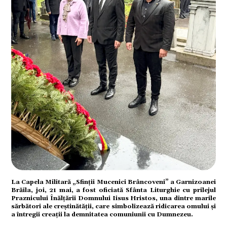
ial
tate
La Capela Militară „Sfinții Mucenici Brâncoveni” a Garnizoanei
Brăila, joi, 21 mai, a fost oficiată Sfânta Liturghie cu prilejul
Praznicului Înălțării Domnului Iisus Hristos, una dintre marile
sărbători ale creștinătății, care simbolizează ridicarea omului și
a întregii creații la demnitatea comuniunii cu Dumnezeu.