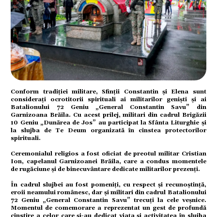
mente
Conform tradiției militare, Sfinții Constantin și Elena sunt
considerați ocrotitorii spirituali ai militarilor geniști și ai
strație
Batalionului 72 Geniu „General Constantin Savu” din
Garnizoana Brăila. Cu acest prilej, militari din cadrul Brigăzii
10 Geniu „Dunărea de Jos” au participat la Sfânta Liturghie și
la slujba de Te Deum organizată în cinstea protectorilor
spirituali.
Ceremonialul religios a fost oficiat de preotul militar Cristian
Ion, capelanul Garnizoanei Brăila, care a condus momentele
de rugăciune și de binecuvântare dedicate militarilor prezenți.
ort
În cadrul slujbei au fost pomeniți, cu respect și recunoștință,
eroii neamului românesc, dar și militari din cadrul Batalionului
72 Geniu „General Constantin Savu” trecuți la cele veșnice.
Momentul de comemorare a reprezentat un gest de profundă
cinstire a celor care și-au dedicat viața și activitatea în slujba