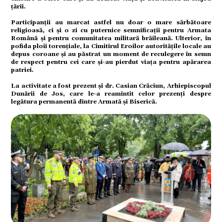
țării.
Participanții au marcat astfel nu doar o mare sărbătoare
religioasă, ci și o zi cu puternice semnificații pentru Armata
Română și pentru comunitatea militară brăileană. Ulterior, în
citate
pofida ploii torențiale, la Cimitirul Eroilor autoritățile locale au
depus coroane și au păstrat un moment de reculegere în semn
de respect pentru cei care și-au pierdut viața pentru apărarea
patriei.
La activitate a fost prezent și dr. Casian Crăciun, Arhiepiscopul
Dunării de Jos, care le-a reamintit celor prezenți despre
legătura permanentă dintre Armată și Biserică.