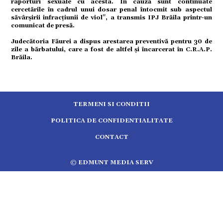
raporturi sexuale cu acesta. În cauză sunt continuate
tură
cercetările în cadrul unui dosar penal întocmit sub aspectul
săvârşirii infracţiunii de viol", a transmis IPJ Brăila printr-un
comunicat de presă.
mente
Judecătoria Făurei a dispus arestarea preventivă pentru 30 de
zile a bărbatului, care a fost de altfel și încarcerat în C.R.A.P.
Brăila.
strație
ort
TERMENI SI CONDITII
citate
POLITICA DE CONFIDENTIALITATE
CONTACT
© EDMUNT MEDIA SERV
5.2513