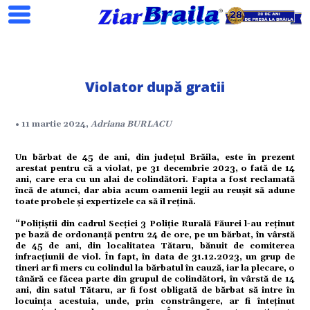
Violator după gratii
Search
• 11 martie 2024,
Adriana BURLACU
Un bărbat de 45 de ani, din judeţul Brăila, este în prezent
ial
arestat pentru că a violat, pe 31 decembrie 2023, o fată de 14
ani, care era cu un alai de colindători. Fapta a fost reclamată
încă de atunci, dar abia acum oamenii legii au reușit să adune
tate
toate probele şi expertizele ca să îl reţină.
“Poliţiştii din cadrul Secţiei 3 Poliţie Rurală Făurei l-au reţinut
pe bază de ordonanţă pentru 24 de ore, pe un bărbat, în vârstă
omic
de 45 de ani, din localitatea Tătaru, bănuit de comiterea
infracţiunii de viol. În fapt, în data de 31.12.2023, un grup de
tineri ar fi mers cu colindul la bărbatul în cauză, iar la plecare, o
ație
tânără ce făcea parte din grupul de colindători, în vârstă de 14
ani, din satul Tătaru, ar fi fost obligată de bărbat să intre în
locuinţa acestuia, unde, prin constrângere, ar fi înteţinut