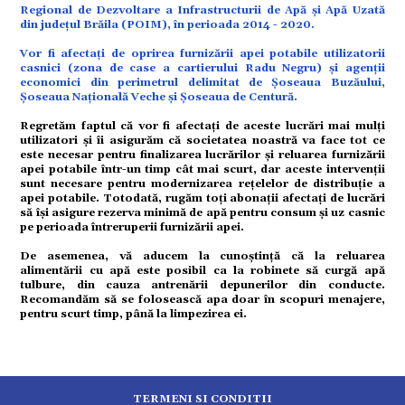
ație
Regional de Dezvoltare a Infrastructurii de Apă și Apă Uzată
din județul Brăila (POIM), în perioada 2014 - 2020.
Vor fi afectați de oprirea furnizării apei potabile utilizatorii
tură
casnici (zona de case a cartierului Radu Negru) și agenții
economici din perimetrul delimitat de Șoseaua Buzăului,
Șoseaua Națională Veche și Șoseaua de Centură.
mente
Regretăm faptul că vor fi afectați de aceste lucrări mai mulți
utilizatori și îi asigurăm că societatea noastră va face tot ce
este necesar pentru finalizarea lucrărilor și reluarea furnizării
apei potabile într-un timp cât mai scurt, dar aceste intervenții
strație
sunt necesare pentru modernizarea rețelelor de distribuție a
apei potabile. Totodată, rugăm toți abonații afectați de lucrări
să își asigure rezerva minimă de apă pentru consum și uz casnic
pe perioada întreruperii furnizării apei.
ort
De asemenea, vă aducem la cunoștință că la reluarea
alimentării cu apă este posibil ca la robinete să curgă apă
tulbure, din cauza antrenării depunerilor din conducte.
citate
Recomandăm să se folosească apa doar în scopuri menajere,
pentru scurt timp, până la limpezirea ei.
TERMENI SI CONDITII