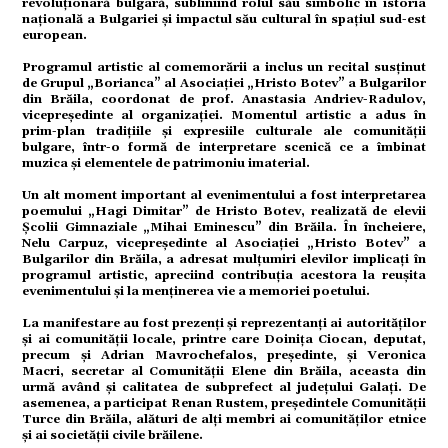
revoluționară bulgară, subliniind rolul său simbolic în istoria
națională a Bulgariei și impactul său cultural în spațiul sud-est
european.
omic
Programul artistic al comemorării a inclus un recital susținut
de Grupul „Borianca” al Asociației „Hristo Botev” a Bulgarilor
din Brăila, coordonat de prof. Anastasia Andriev-Radulov,
vicepreședinte al organizației. Momentul artistic a adus în
ație
prim-plan tradițiile și expresiile culturale ale comunității
bulgare, într-o formă de interpretare scenică ce a îmbinat
muzica și elementele de patrimoniu imaterial.
Un alt moment important al evenimentului a fost interpretarea
tură
poemului „Hagi Dimitar” de Hristo Botev, realizată de elevii
Școlii Gimnaziale „Mihai Eminescu” din Brăila. În încheiere,
Nelu Carpuz, vicepreședinte al Asociației „Hristo Botev” a
Bulgarilor din Brăila, a adresat mulțumiri elevilor implicați în
programul artistic, apreciind contribuția acestora la reușita
mente
evenimentului și la menținerea vie a memoriei poetului.
La manifestare au fost prezenți și reprezentanți ai autorităților
și ai comunității locale, printre care Doinița Ciocan, deputat,
precum și Adrian Mavrochefalos, președinte, și Veronica
strație
Macri, secretar al Comunității Elene din Brăila, aceasta din
urmă având și calitatea de subprefect al județului Galați. De
asemenea, a participat Renan Rustem, președintele Comunității
Turce din Brăila, alături de alți membri ai comunităților etnice
și ai societății civile brăilene.