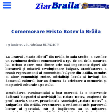
Comemorare Hristo Botev la Brăila
• 9 iunie 2026,
Adriana BURLACU
Search
La Teatrul „Maria Filotti” din Brăila, în sala Studio, a avut loc
un eveniment dedicat comemorării a 150 de ani de la moartea
lui Hristo Botev, una dintre cele mai importante figuri ale
literaturii și mișcării revoluționare bulgare. Manifestarea a
reunit reprezentanți ai comunității bulgare din Brăila, membri
ai altor comunități etnice, oficialități locale și invitați din
domeniul cultural, într-un demers de celebrare a memoriei și
ial
moștenirii culturale a poetului.
Deschiderea evenimentului a fost marcată de o intervenție
dedicată biografiei și activității lui Hristo Botev, susținută de
prof. Maria Gancev, președintele Asociației „Hristo Botev” a
tate
Bulgarilor din Brăila. Prezentarea a evidențiat atât parcursul
literar al poetului, cât și implicarea sa în mișcarea