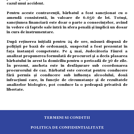
cazul unui accident.
Pentru aceste contravenții, bărbatul a fost sancționat cu o
amendă consistentă, în valoare de 6.050 de lei. Totuși,
ort
sancțiunea financiară este doar o parte a consecințelor, având
în vedere că faptele sale intră în sfera penală și implică un dosar
în curs de instrumentare.
După reținerea inițială pentru 24 de ore, măsură dispusă de
polițiști pe bază de ordonanță, suspectul a fost prezentat în
citate
fața instanței competente. Pe 4 mai, Judecătoria Făurei a
analizat propunerea formulată de procurori și a decis plasarea
bărbatului în arest la domiciliu pentru o perioadă de 30 de zile.
În prezent, ancheta este în desfășurare sub coordonarea
procurorului de caz. Bărbatul este cercetat pentru conducere
fără permis și conducere sub influența alcoolului, două
infracțiuni care, în funcție de circumstanțe și de rezultatele
analizelor biologice, pot conduce la o pedeapsă privativă de
libertate.
TERMENI SI CONDITII
POLITICA DE CONFIDENTIALITATE