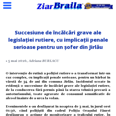
Succesiune de încălcări grave ale
legislației rutiere, cu implicații penale
serioase pentru un șofer din Jirlău
Search
• 5 mai 2026,
Adriana BURLACU
O intervenție de rutină a poliției rutiere s-a transformat într-un
caz complex, cu implicații penale serioase, pentru un bărbat în
vârstă de 34 de ani din comuna Jirlău. Incidentul scoate în
evidență o succesiune de încălcări grave ale legislației rutiere,
de la conducerea fără permis până la starea tehnică precară a
ial
autoturismului, toate agravate de consumul semnificativ de
alcool înainte de a urca la volan.
Evenimentele s-au desfășurat în noaptea de 3 mai, în jurul orei
01:30, când polițiștii din cadrul Poliţia Oraşului Făurei
tate
desfășurau o acțiune de monitorizare a traficului rutier. În