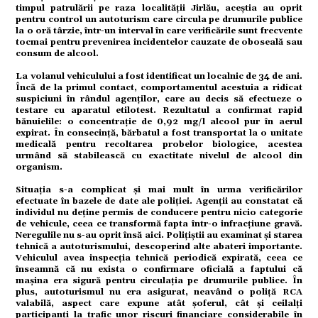
timpul patrulării pe raza localității Jirlău, aceștia au oprit
pentru control un autoturism care circula pe drumurile publice
la o oră târzie, într-un interval în care verificările sunt frecvente
tocmai pentru prevenirea incidentelor cauzate de oboseală sau
consum de alcool.
omic
La volanul vehiculului a fost identificat un localnic de 34 de ani.
Încă de la primul contact, comportamentul acestuia a ridicat
suspiciuni în rândul agenților, care au decis să efectueze o
testare cu aparatul etilotest. Rezultatul a confirmat rapid
ație
bănuielile: o concentrație de 0,92 mg/l alcool pur în aerul
expirat. În consecință, bărbatul a fost transportat la o unitate
medicală pentru recoltarea probelor biologice, acestea
urmând să stabilească cu exactitate nivelul de alcool din
organism.
tură
Situația s-a complicat și mai mult în urma verificărilor
efectuate în bazele de date ale poliției. Agenții au constatat că
individul nu deține permis de conducere pentru nicio categorie
de vehicule, ceea ce transformă fapta într-o infracțiune gravă.
Neregulile nu s-au oprit însă aici. Polițiștii au examinat și starea
mente
tehnică a autoturismului, descoperind alte abateri importante.
Vehiculul avea inspecția tehnică periodică expirată, ceea ce
înseamnă că nu exista o confirmare oficială a faptului că
mașina era sigură pentru circulația pe drumurile publice. În
plus, autoturismul nu era asigurat, neavând o poliță RCA
valabilă, aspect care expune atât șoferul, cât și ceilalți
strație
participanți la trafic unor riscuri financiare considerabile în