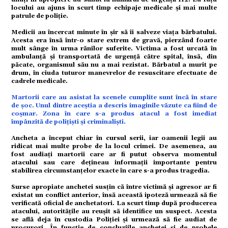
omic
locului au ajuns în scurt timp echipaje medicale și mai multe
patrule de poliție.
Medicii au încercat minute în șir să îi salveze viața bărbatului.
Acesta era însă într-o stare extrem de gravă, pierzând foarte
ație
mult sânge în urma rănilor suferite. Victima a fost urcată în
ambulanță și transportată de urgență către spital, însă, din
păcate, organismul său nu a mai rezistat. Bărbatul a murit pe
drum, în ciuda tuturor manevrelor de resuscitare efectuate de
cadrele medicale.
tură
Martorii care au asistat la scenele cumplite sunt încă în stare
de șoc. Unul dintre aceștia a descris imaginile văzute ca fiind de
coșmar. Zona în care s-a produs atacul a fost imediat
împânzită de polițiști și criminaliști.
mente
Ancheta a început chiar în cursul serii, iar oamenii legii au
ridicat mai multe probe de la locul crimei. De asemenea, au
fost audiați martorii care ar fi putut observa momentul
atacului sau care dețineau informații importante pentru
strație
stabilirea circumstanțelor exacte în care s-a produs tragedia.
Surse apropiate anchetei susțin că între victimă și agresor ar fi
existat un conflict anterior, însă această ipoteză urmează să fie
ort
verificată oficial de anchetatori. La scurt timp după producerea
atacului, autoritățile au reușit să identifice un suspect. Acesta
se află deja în custodia Poliției și urmează să fie audiat de
procurori. În funcție de concluziile anchetei și de probele