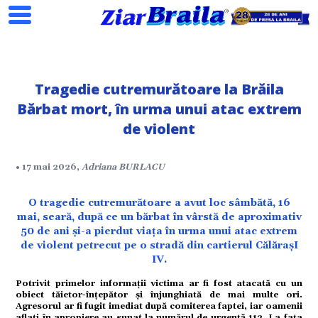
Tragedie cutremurătoare la Brăila
Bărbat mort, în urma unui atac extrem
de violent
Search
• 17 mai 2026,
Adriana BURLACU
O tragedie cutremurătoare a avut loc sâmbătă, 16
mai, seară, după ce un bărbat în vârstă de aproximativ
ial
50 de ani și-a pierdut viața în urma unui atac extrem
de violent petrecut pe o stradă din cartierul CălărașI
IV.
tate
Potrivit primelor informații victima ar fi fost atacată cu un
obiect tăietor-înțepător și înjunghiată de mai multe ori.
Agresorul ar fi fugit imediat după comiterea faptei, iar oamenii
aflați în apropiere au sunat la numărul de urgență 112. La fața