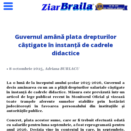
Guvernul amână plata drepturilor
câștigate în instanță de cadrele
didactice
Search
• 8 octombrie 2025,
Adriana BURLACU
La o lună de la începutul anului școlar 2025-2026, Guvernul a
ial
decis amânarea cu un an a plății drepturilor salariale câștigate
în instanță de cadrele didactice. Măsura este prevăzută într-un
articol de lege publicat recent în Monitorul Oficial și vizează
toate tranșele aferente sumelor stabilite prin hotărâri
tate
judecătorești în favoarea personalului din instituțiile și
autoritățile publice.
Concret, plata acestor sume, care ar fi trebuit efectuată odată
cu salariile pentru luna septembrie, a fost reprogramată pentru
omic
anul 2026. Decizia vine în contextul în care, în septembrie,