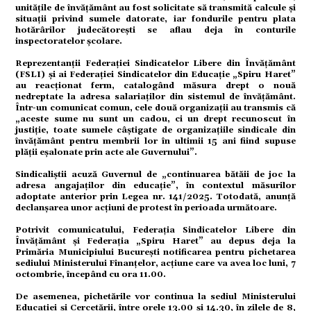
unitățile de învățământ au fost solicitate să transmită calcule și
situații privind sumele datorate, iar fondurile pentru plata
hotărârilor judecătorești se aflau deja în conturile
ație
inspectoratelor școlare.
Reprezentanții Federației Sindicatelor Libere din Învățământ
(FSLI) și ai Federației Sindicatelor din Educație „Spiru Haret”
au reacționat ferm, catalogând măsura drept o nouă
tură
nedreptate la adresa salariaților din sistemul de învățământ.
Într-un comunicat comun, cele două organizații au transmis că
„aceste sume nu sunt un cadou, ci un drept recunoscut în
justiție, toate sumele câștigate de organizațiile sindicale din
mente
învățământ pentru membrii lor în ultimii 15 ani fiind supuse
plății eșalonate prin acte ale Guvernului”.
Sindicaliștii acuză Guvernul de „continuarea bătăii de joc la
adresa angajaților din educație”, în contextul măsurilor
strație
adoptate anterior prin Legea nr. 141/2025. Totodată, anunță
declanșarea unor acțiuni de protest în perioada următoare.
Potrivit comunicatului, Federația Sindicatelor Libere din
ort
Învățământ și Federația „Spiru Haret” au depus deja la
Primăria Municipiului București notificarea pentru pichetarea
sediului Ministerului Finanțelor, acțiune care va avea loc luni, 7
octombrie, începând cu ora 11.00.
citate
De asemenea, pichetările vor continua la sediul Ministerului
Educației și Cercetării, între orele 13.00 și 14.30, în zilele de 8,