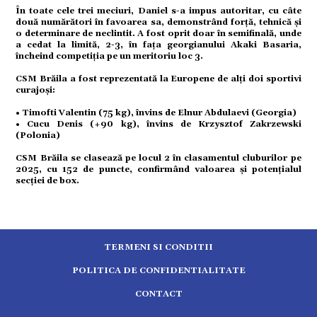
În toate cele trei meciuri, Daniel s-a impus autoritar, cu câte
tură
două numărători în favoarea sa, demonstrând forță, tehnică și
o determinare de neclintit. A fost oprit doar în semifinală, unde
a cedat la limită, 2-3, în fața georgianului Akaki Basaria,
încheind competiția pe un meritoriu loc 3.
mente
CSM Brăila a fost reprezentată la Europene de alți doi sportivi
curajoși:
strație
• Timofti Valentin (75 kg), învins de Elnur Abdulaevi (Georgia)
• Cucu Denis (+90 kg), învins de Krzysztof Zakrzewski
(Polonia)
ort
CSM Brăila se clasează pe locul 2 în clasamentul cluburilor pe
2025, cu 152 de puncte, confirmând valoarea și potențialul
secției de box.
citate
TERMENI SI CONDITII
POLITICA DE CONFIDENTIALITATE
CONTACT