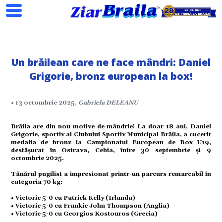
Un brăilean care ne face mândri: Daniel
Search
Grigorie, bronz european la box!
• 13 octombrie 2025,
Gabriela DELEANU
ial
Brăila are din nou motive de mândrie! La doar 18 ani, Daniel
Grigorie, sportiv al Clubului Sportiv Municipal Brăila, a cucerit
medalia de bronz la Campionatul European de Box U19,
tate
desfășurat în Ostrava, Cehia, între 30 septembrie și 9
octombrie 2025.
Tânărul pugilist a impresionat printr-un parcurs remarcabil în
omic
categoria 70 kg:
• Victorie 5-0 cu Patrick Kelly (Irlanda)
ație
• Victorie 5-0 cu Frankie John Thompson (Anglia)
• Victorie 5-0 cu Georgios Kostouros (Grecia)