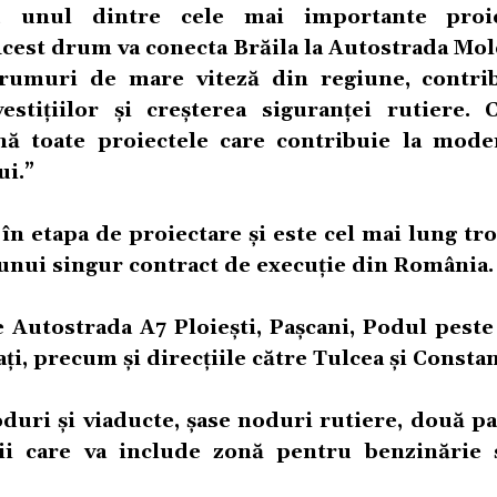
, unul dintre cele mai importante proi
cest drum va conecta Brăila la Autostrada Mol
drumuri de mare viteză din regiune, contri
stițiilor și creșterea siguranței rutiere. C
nă toate proiectele care contribuie la mode
ui.”
în etapa de proiectare și este cel mai lung t
 unui singur contract de execuție din România.
e Autostrada A7 Ploiești, Pașcani, Podul pest
ți, precum și direcțiile către Tulcea și Constan
duri și viaducte, șase noduri rutiere, două p
ii care va include zonă pentru benzinărie ș