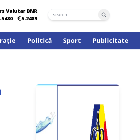
rs Valutar BNR
Search
.5480
5.2489
rație
Politică
Sport
Publicitate
ă