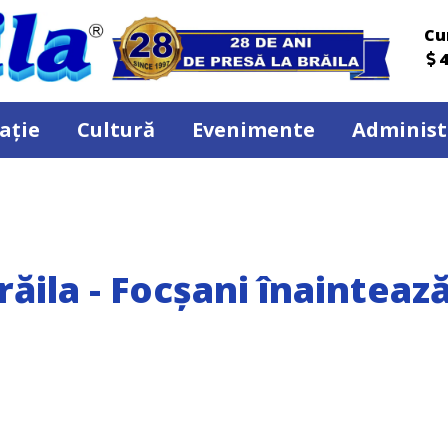
Cu
4
ație
Cultură
Evenimente
Administ
ăila - Focșani înainteaz