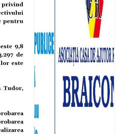
 privind
ctivului
c pentru
este 9,8
3.297 de
lor este
a Tudor,
probarea
probarea
alizarea