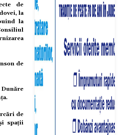
ecte de
dovei, la
buind la
onsiliul
rnizarea
ronson de
e Dunăre
ța.
arcări de
i spații