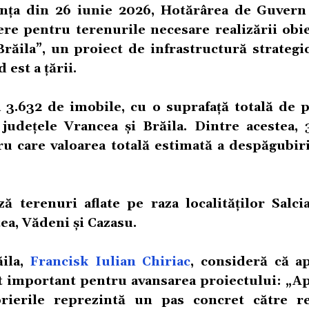
nța din 26 iunie 2026, Hotărârea de Guvern
re pentru terenurile necesare realizării obie
răila”
, un proiect de infrastructură strategi
 est a țării.
 3.632 de imobile, cu o suprafață totală de p
 județele Vrancea și Brăila. Dintre acestea, 
ru care valoarea totală estimată a despăgubiri
ză terenuri aflate pe raza localităților Salci
ea, Vădeni și Cazasu.
ăila,
Francisk Iulian Chiriac
, consideră că a
t important pentru avansarea proiectului: „A
ierile reprezintă un pas concret către re