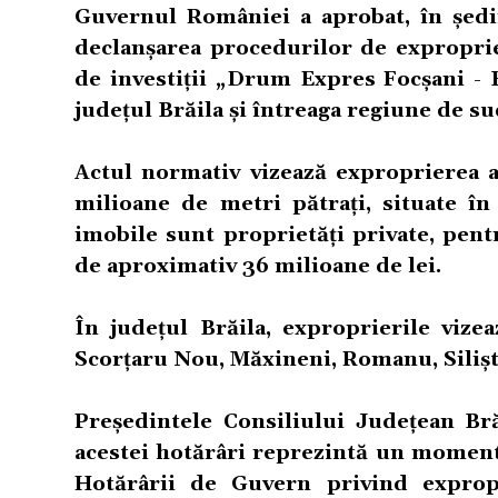
Guvernul României a aprobat, în ședi
declanșarea procedurilor de exproprie
de investiții
„Drum Expres Focșani - B
județul Brăila și întreaga regiune de sud
Actul normativ vizează exproprierea a
milioane de metri pătrați, situate în
imobile sunt proprietăți private, pent
de aproximativ 36 milioane de lei.
În județul Brăila, exproprierile vizea
Scorțaru Nou, Măxineni, Romanu, Silișt
Președintele Consiliului Județean Br
acestei hotărâri reprezintă un momen
Hotărârii de Guvern privind expropr