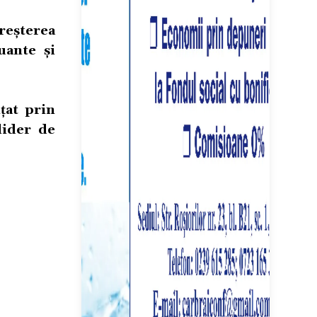
reșterea
uante și
țat prin
lider de