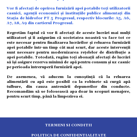
Vor fi afectați de oprirea furnizării apei potabile toți utilizatorii
casnici, agenții economici și instituțiile publice alimentați din
tură
Stația de hidrofor PT 5 Progresul, respectiv blocurile: A5, A6,
A7, A8, A9 din cartierul Progresul.
Regretăm faptul că vor fi afectați de aceste lucrări mai mulți
mente
utilizatori și îi asigurăm că societatea noastră va face tot ce
este necesar pentru finalizarea lucrărilor și reluarea furnizării
apei potabile într-un timp cât mai scurt, dar aceste intervenții
sunt necesare pentru modernizarea rețelelor de distribuție a
strație
apei potabile. Totodată, rugăm toți abonații afectați de lucrări
să își asigure rezerva minimă de apă pentru consum și uz casnic
pe perioada întreruperii furnizării apei.
ort
De asemenea, vă aducem la cunoștință că la reluarea
alimentării cu apă este posibil ca la robinete să curgă apă
tulbure, din cauza antrenării depunerilor din conducte.
Recomandăm să se folosească apa doar în scopuri menajere,
citate
pentru scurt timp, până la limpezirea ei.
TERMENI SI CONDITII
POLITICA DE CONFIDENTIALITATE