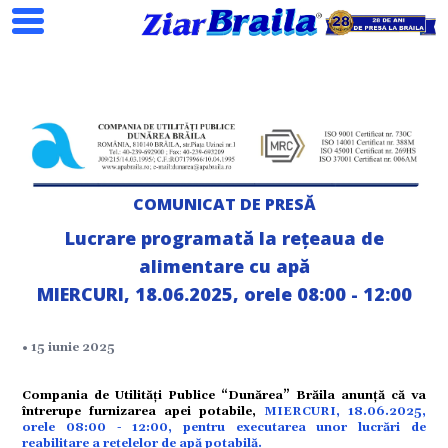
Search
COMUNICAT DE PRESĂ
Lucrare programată la rețeaua de
ial
alimentare cu apă
MIERCURI, 18.06.2025, orele 08:00 - 12:00
tate
• 15 iunie 2025
omic
Compania de Utilități Publice “Dunărea” Brăila anunță că va
întrerupe furnizarea apei potabile,
MIERCURI, 18.06.2025,
orele 08:00 - 12:00, pentru executarea unor lucrări de
ație
reabilitare a rețelelor de apă potabilă.