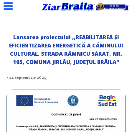
Lansarea proiectului ,,REABILITAREA ŞI
EFICIENTIZAREA ENERGETICĂ A CĂMINULUI
Search
CULTURAL, STRADA RÂMNICU SĂRAT, NR.
105, COMUNA JIRLĂU, JUDEȚUL BRĂILA"
• 24 septembrie 2025
ial
tate
omic