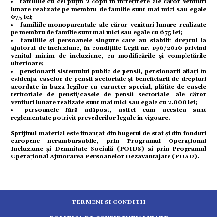
familiile cu cel puțin 2 copii în întreținere ale căror venituri
lunare realizate pe membru de familie sunt mai mici sau egale
675 lei;
familiile monoparentale ale căror venituri lunare realizate
tură
pe membru de familie sunt mai mici sau egale cu 675 lei;
familiile şi persoanele singure care au stabilit dreptul la
ajutorul de incluziune, în condițiile Legii nr. 196/2016 privind
venitul minim de incluziune, cu modificările şi completările
mente
ulterioare;
pensionarii sistemului public de pensii, pensionarii aflați în
evidența caselor de pensii sectoriale şi beneficiarii de drepturi
acordate în baza legilor cu caracter special, plătite de casele
strație
teritoriale de pensii/casele de pensii sectoriale, ale căror
venituri lunare realizate sunt mai mici sau egale cu 2.000 lei;
persoanele fără adăpost, astfel cum acestea sunt
reglementate potrivit prevederilor legale în vigoare.
ort
Sprijinul material este finanțat din bugetul de stat și din fonduri
europene nerambursabile, prin Programul Operațional
Incluziune și Demnitate Socială (POIDS) si prin Programul
citate
Operațional Ajutorarea Persoanelor Dezavantajate (POAD).
TERMENI SI CONDITII