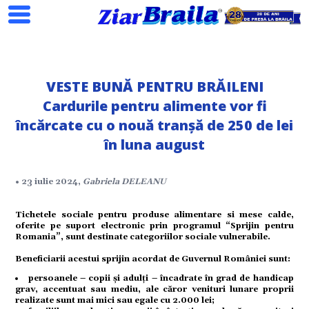
VESTE BUNĂ PENTRU BRĂILENI
Cardurile pentru alimente vor fi
Search
încărcate cu o nouă tranșă de 250 de lei
în luna august
ial
• 23 iulie 2024,
Gabriela DELEANU
Tichetele sociale pentru produse alimentare si mese calde,
tate
oferite pe suport electronic prin programul “Sprijin pentru
Romania”, sunt destinate categoriilor sociale vulnerabile.
Beneficiarii acestui sprijin acordat de Guvernul României sunt:
omic
persoanele – copii şi adulți – încadrate în grad de handicap
grav, accentuat sau mediu, ale căror venituri lunare proprii
realizate sunt mai mici sau egale cu 2.000 lei;
ație