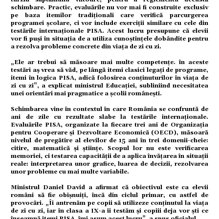
schimbare. Practic, evaluările nu vor mai fi construite exclusiv
pe baza itemilor tradiționali care verifică parcurgerea
programei școlare, ci vor include exerciții similare cu cele din
testările internaționale PISA. Acest lucru presupune că elevii
tate
vor fi puși în situația de a utiliza cunoștințele dobândite pentru
a rezolva probleme concrete din viața de zi cu zi.
„Ele ar trebui să măsoare mai multe competențe. în aceste
testări aș vrea să văd, pe lângă itemi clasici legați de programe,
itemi în logica PISA, adică folosirea conținuturilor în viața de
zi cu zi”, a explicat ministrul Educației, subliniind necesitatea
omic
unei orientări mai pragmatice a școlii românești.
Schimbarea vine în contextul în care România se confruntă de
ani de zile cu rezultate slabe la testările internaționale.
Evaluările PISA, organizate la fiecare trei ani de Organizația
pentru Cooperare și Dezvoltare Economică (OECD), măsoară
ație
nivelul de pregătire al elevilor de 15 ani în trei domenii-cheie:
citire, matematică și științe. Scopul lor nu este verificarea
memoriei, ci testarea capacității de a aplica învățarea în situații
reale: interpretarea unor grafice, luarea de decizii, rezolvarea
unor probleme cu mai multe variabile.
Ministrul Daniel David a afirmat că obiectivul este ca elevii
tură
români să fie obișnuiți, încă din ciclul primar, cu astfel de
provocări. „Îi antrenăm pe copii să utilizeze conținutul la viața
de zi cu zi, iar în clasa a IX-a îi testăm și copiii deja vor ști ce
înseamnă itemi PISA. îmi asum acest lucru”, a spus oficialul.