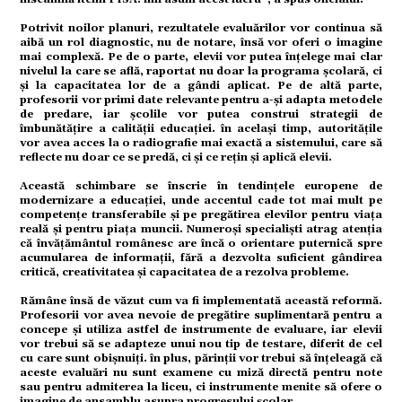
Potrivit noilor planuri, rezultatele evaluărilor vor continua să
mente
aibă un rol diagnostic, nu de notare, însă vor oferi o imagine
mai complexă. Pe de o parte, elevii vor putea înțelege mai clar
nivelul la care se află, raportat nu doar la programa școlară, ci
și la capacitatea lor de a gândi aplicat. Pe de altă parte,
profesorii vor primi date relevante pentru a-și adapta metodele
de predare, iar școlile vor putea construi strategii de
îmbunătățire a calității educației. în același timp, autoritățile
strație
vor avea acces la o radiografie mai exactă a sistemului, care să
reflecte nu doar ce se predă, ci și ce rețin și aplică elevii.
Această schimbare se înscrie în tendințele europene de
modernizare a educației, unde accentul cade tot mai mult pe
competențe transferabile și pe pregătirea elevilor pentru viața
ort
reală și pentru piața muncii. Numeroși specialiști atrag atenția
că învățământul românesc are încă o orientare puternică spre
acumularea de informații, fără a dezvolta suficient gândirea
critică, creativitatea și capacitatea de a rezolva probleme.
Rămâne însă de văzut cum va fi implementată această reformă.
Profesorii vor avea nevoie de pregătire suplimentară pentru a
citate
concepe și utiliza astfel de instrumente de evaluare, iar elevii
vor trebui să se adapteze unui nou tip de testare, diferit de cel
cu care sunt obișnuiți. în plus, părinții vor trebui să înțeleagă că
aceste evaluări nu sunt examene cu miză directă pentru note
sau pentru admiterea la liceu, ci instrumente menite să ofere o
imagine de ansamblu asupra progresului școlar.