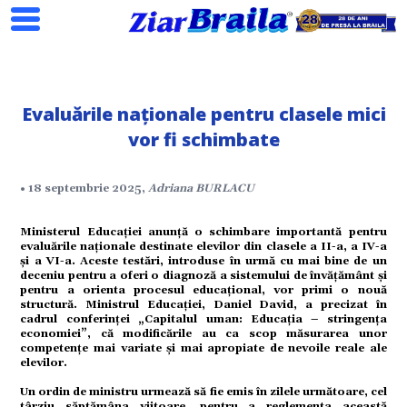
Evaluările naționale pentru clasele mici
vor fi schimbate
• 18 septembrie 2025,
Adriana BURLACU
Ministerul Educației anunță o schimbare importantă pentru
Search
evaluările naționale destinate elevilor din clasele a II-a, a IV-a
și a VI-a. Aceste testări, introduse în urmă cu mai bine de un
deceniu pentru a oferi o diagnoză a sistemului de învățământ și
pentru a orienta procesul educațional, vor primi o nouă
structură. Ministrul Educației, Daniel David, a precizat în
cadrul conferinței „Capitalul uman: Educația – stringența
economiei”, că modificările au ca scop măsurarea unor
competențe mai variate și mai apropiate de nevoile reale ale
elevilor.
ial
Un ordin de ministru urmează să fie emis în zilele următoare, cel
târziu săptămâna viitoare, pentru a reglementa această