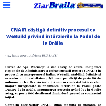
CNAIR câștigă definitiv procesul cu
WeBuild privind întârzierile la Podul de
la Brăila
• 24 iunie 2025,
Adriana BURLACU
Search
Curtea de Apel București a dat câștig de cauză Companiei
Naționale de Administrare a Infrastructurii Rutiere (CNAIR) în
procesul cu antreprenorul italian WeBuild, stabilind definitiv și
executoriu obligativitatea plății unor penalități de peste 80 de
milioane de lei. Decizia instanței vine în contextul întârzierilor
majore înregistrate în finalizarea lucrărilor la Podul peste
Dunăre de la Brăila, inaugurarea acestuia având loc la 6 iulie
2023, cu peste 800 de zile mai târziu decât prevedea contractul
ial
inițial.
Conform precizărilor CNAIR, suma stabilită de instanță se