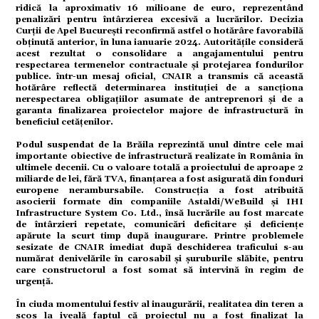
ridică la aproximativ 16 milioane de euro, reprezentând
penalizări pentru întârzierea excesivă a lucrărilor. Decizia
Curții de Apel București reconfirmă astfel o hotărâre favorabilă
tate
obținută anterior, în luna ianuarie 2024. Autoritățile consideră
acest rezultat o consolidare a angajamentului pentru
respectarea termenelor contractuale și protejarea fondurilor
publice. într-un mesaj oficial, CNAIR a transmis că această
hotărâre reflectă determinarea instituției de a sancționa
nerespectarea obligațiilor asumate de antreprenori și de a
omic
garanta finalizarea proiectelor majore de infrastructură în
beneficiul cetățenilor.
Podul suspendat de la Brăila reprezintă unul dintre cele mai
importante obiective de infrastructură realizate în România în
ultimele decenii. Cu o valoare totală a proiectului de aproape 2
miliarde de lei, fără TVA, finanțarea a fost asigurată din fonduri
ație
europene nerambursabile. Construcția a fost atribuită
asocierii formate din companiile Astaldi/WeBuild și IHI
Infrastructure System Co. Ltd., însă lucrările au fost marcate
de întârzieri repetate, comunicări deficitare și deficiențe
apărute la scurt timp după inaugurare. Printre problemele
sesizate de CNAIR imediat după deschiderea traficului s-au
tură
numărat denivelările în carosabil și șuruburile slăbite, pentru
care constructorul a fost somat să intervină în regim de
urgență.
În ciuda momentului festiv al inaugurării, realitatea din teren a
scos la iveală faptul că proiectul nu a fost finalizat la