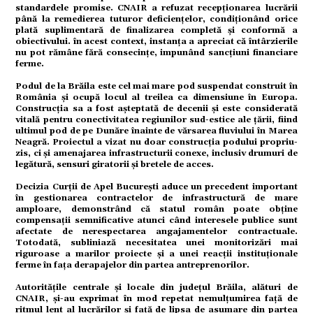
mente
standardele promise. CNAIR a refuzat recepționarea lucrării
până la remedierea tuturor deficiențelor, condiționând orice
plată suplimentară de finalizarea completă și conformă a
obiectivului. în acest context, instanța a apreciat că întârzierile
nu pot rămâne fără consecințe, impunând sancțiuni financiare
ferme.
strație
Podul de la Brăila este cel mai mare pod suspendat construit în
România și ocupă locul al treilea ca dimensiune în Europa.
Construcția sa a fost așteptată de decenii și este considerată
vitală pentru conectivitatea regiunilor sud-estice ale țării, fiind
ultimul pod de pe Dunăre înainte de vărsarea fluviului în Marea
Neagră. Proiectul a vizat nu doar construcția podului propriu-
ort
zis, ci și amenajarea infrastructurii conexe, inclusiv drumuri de
legătură, sensuri giratorii și bretele de acces.
Decizia Curții de Apel București aduce un precedent important
în gestionarea contractelor de infrastructură de mare
amploare, demonstrând că statul român poate obține
citate
compensații semnificative atunci când interesele publice sunt
afectate de nerespectarea angajamentelor contractuale.
Totodată, subliniază necesitatea unei monitorizări mai
riguroase a marilor proiecte și a unei reacții instituționale
ferme în fața derapajelor din partea antreprenorilor.
Autoritățile centrale și locale din județul Brăila, alături de
CNAIR, și-au exprimat în mod repetat nemulțumirea față de
ritmul lent al lucrărilor și față de lipsa de asumare din partea