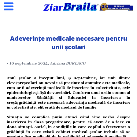
Adeverințe medicale necesare pentru
unii școlari
Search
• 10 septembrie 2024,
Adriana BURLACU
ial
Anul școlar a început luni, 9 septembrie, iar unii dintre
elevi/preșcolari au nevoie să prezinte și anumite acte medicale,
cum ar fi adeverință medicală de înscriere în colectivitate, aviz
epidemiologic și fișă de vaccinări. Conform unui ordin comun al
tate
ministerelor Sănătății și Educației la înscrierea în
creșă/grădiniță este necesară adeverința medicală de înscriere
în colectivitate, eliberată de medicul de familie.
omic
Situația se complică puțin atunci când vine vorba despre
înscrierea în clasa pregătitoare, pentru că avem de a face cu
două situații. Astfel, în condițiile în care copilul a frecventat o
grădiniță în care există cabinet medical școlar trebuie să se
ație
prezinte fișa medicală de la grădiniță și adeverință medicală –