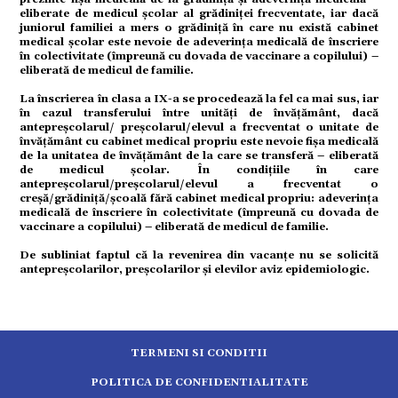
eliberate de medicul școlar al grădiniței frecventate, iar dacă
juniorul familiei a mers o grădiniță în care nu există cabinet
tură
medical școlar este nevoie de adeverința medicală de înscriere
în colectivitate (împreună cu dovada de vaccinare a copilului) –
eliberată de medicul de familie.
mente
La înscrierea în clasa a IX-a se procedează la fel ca mai sus, iar
în cazul transferului între unități de învățământ, dacă
antepreșcolarul/ preșcolarul/elevul a frecventat o unitate de
învățământ cu cabinet medical propriu este nevoie fișa medicală
strație
de la unitatea de învățământ de la care se transferă – eliberată
de medicul școlar. În condițiile în care
antepreșcolarul/preșcolarul/elevul a frecventat o
creșă/grădiniță/școală fără cabinet medical propriu: adeverința
ort
medicală de înscriere în colectivitate (împreună cu dovada de
vaccinare a copilului) – eliberată de medicul de familie.
De subliniat faptul că la revenirea din vacanțe nu se solicită
citate
antepreșcolarilor, preșcolarilor și elevilor aviz epidemiologic.
TERMENI SI CONDITII
POLITICA DE CONFIDENTIALITATE