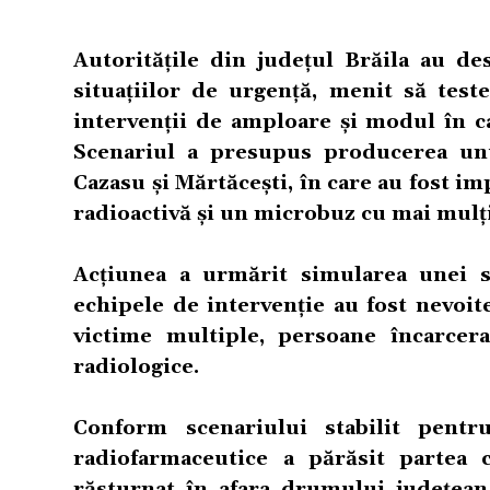
Autoritățile din județul Brăila au d
situațiilor de urgență, menit să teste
intervenții de amploare și modul în c
Scenariul a presupus producerea unui
Cazasu și Mărtăcești, în care au fost im
radioactivă și un microbuz cu mai mulți
Acțiunea a urmărit simularea unei si
echipele de intervenție au fost nevoit
victime multiple, persoane încarcera
radiologice.
Conform scenariului stabilit pentru
radiofarmaceutice a părăsit partea c
răsturnat în afara drumului județean