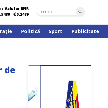
rs Valutar BNR
Search
.5480
5.2489
rație
Politică
Sport
Publicitate
r de