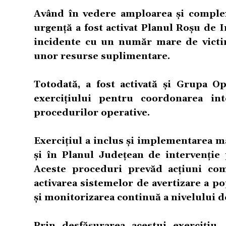
Având în vedere amploarea și complex
urgență a fost activat Planul Roșu de I
incidente cu un număr mare de victim
unor resurse suplimentare.
Totodată, a fost activată și Grupa Op
exercițiului pentru coordonarea in
procedurilor operative.
Exercițiul a inclus și implementarea 
și în Planul Județean de intervenție 
Aceste proceduri prevăd acțiuni comp
activarea sistemelor de avertizare a pop
și monitorizarea continuă a nivelului de
Prin desfășurarea acestui exercițiu,