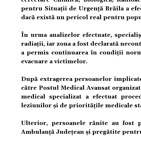
pentru Situații de Urgență Brăila a efe
dacă există un pericol real pentru popu
În urma analizelor efectuate, specialiș
radiații, iar zona a fost declarată neco
a permis continuarea în condiții norm
evacuare a victimelor.
După extragerea persoanelor implicate 
către Postul Medical Avansat organizat
medical specializat a efectuat proced
leziunilor și de prioritățile medicale sta
Ulterior, persoanele rănite au fost 
Ambulanță Județean și pregătite pentru