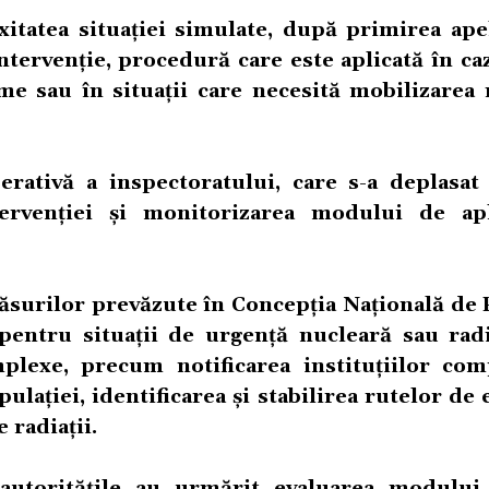
itatea situației simulate, după primirea ape
ntervenție, procedură care este aplicată în c
e sau în situații care necesită mobilizarea 
erativă a inspectoratului, care s-a deplasat 
tervenției și monitorizarea modului de ap
măsurilor prevăzute în Concepția Națională de
pentru situații de urgență nucleară sau radi
lexe, precum notificarea instituțiilor com
ulației, identificarea și stabilirea rutelor de
 radiații.
 autoritățile au urmărit evaluarea modului