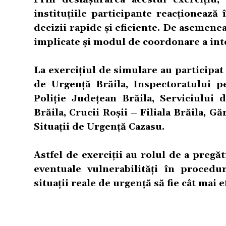
instituțiile participante reacționează 
decizii rapide și eficiente. De asemenea
implicate și modul de coordonare a inte
La exercițiul de simulare au participat
de Urgență Brăila, Inspectoratului p
Poliție Județean Brăila, Serviciului
Brăila, Crucii Roșii – Filiala Brăila, 
Situații de Urgență Cazasu.
Astfel de exerciții au rolul de a pregăti
eventuale vulnerabilități în procedu
situații reale de urgență să fie cât mai e