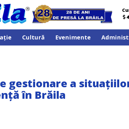
Cu
4
ație
Cultură
Evenimente
Administ
 gestionare a situațiilo
nță în Brăila