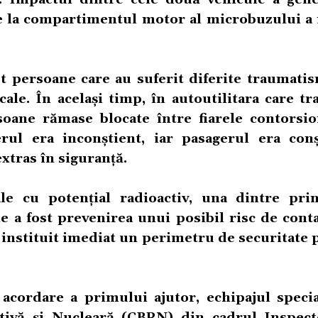
ce la compartimentul motor al microbuzului a 
t persoane care au suferit diferite traumatis
ale. În același timp, în autoutilitara care t
soane rămase blocate între fiarele contorsio
ferul era inconștient, iar pasagerul era conș
extras în siguranță.
le cu potențial radioactiv, una dintre prin
e a fost prevenirea unui posibil risc de cont
 instituit imediat un perimetru de securitate 
 acordare a primului ajutor, echipajul specia
ctivă și Nucleară (CBRN) din cadrul Inspect