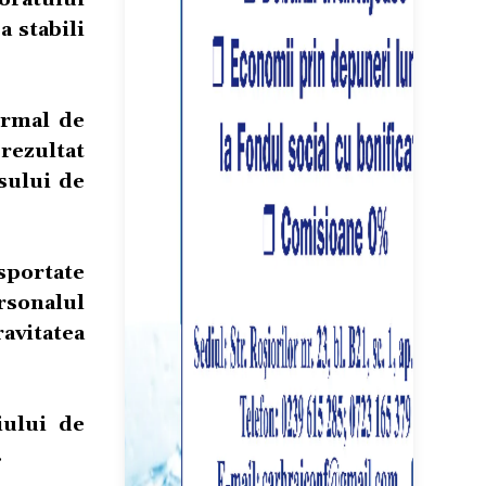
a stabili
normal de
 rezultat
sului de
sportate
rsonalul
avitatea
iului de
.