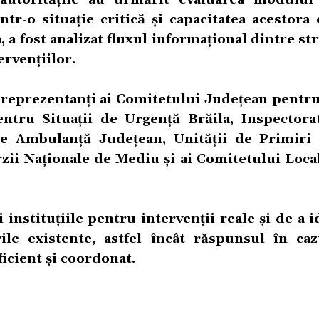
într-o situație critică și capacitatea acestora
, a fost analizat fluxul informațional dintre st
rvențiilor.
 reprezentanți ai Comitetului Județean pentru
entru Situații de Urgență Brăila, Inspectora
 de Ambulanță Județean, Unității de Primiri
Gărzii Naționale de Mediu și ai Comitetului Loc
 instituțiile pentru intervenții reale și de a i
rile existente, astfel încât răspunsul în ca
ficient și coordonat.