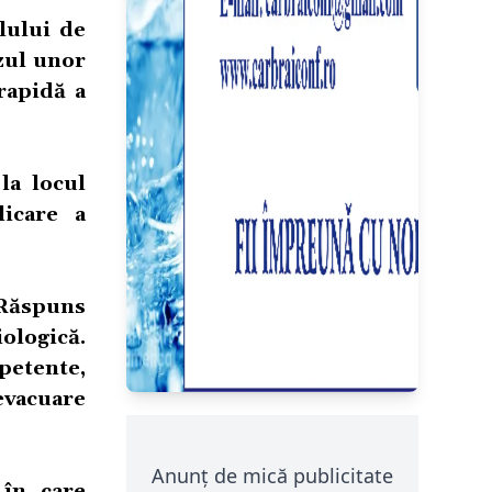
lului de
azul unor
rapidă a
la locul
licare a
 Răspuns
ologică.
petente,
 evacuare
Anunț de mică publicitate
 în care