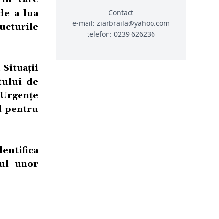
Contact
 de a lua
e-mail: ziarbraila@yahoo.com
ructurile
telefon: 0239 626236
 Situații
tului de
 Urgențe
al pentru
dentifica
zul unor