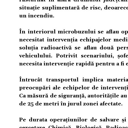
situație suplimentară de risc, deoare
un incendiu.
În interiorul microbuzului se aflau op
necesitat intervenția echipajelor medic
soluția radioactivă se aflau două per
vehiculului. Potrivit scenariului, șo
necesita intervenție rapidă pentru a fi 
Întrucât transportul implica materia
preocupări ale echipelor de intervenți
Ca măsură de siguranță, autoritățile au
de 25 de metri în jurul zonei afectate.
Pe durata operațiunilor de salvare și
cercetare Chimică, Biologică, Radioa