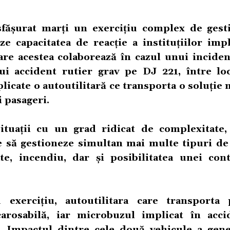
esfășurat marți un exercițiu complex de gest
ze capacitatea de reacție a instituțiilor impl
are acestea colaborează în cazul unui inciden
 accident rutier grav pe DJ 221, între loca
plicate o autoutilitară ce transporta o soluție
 pasageri.
tuații cu un grad ridicat de complexitate,
e să gestioneze simultan mai multe tipuri de 
te, incendiu, dar și posibilitatea unei con
 exercițiu, autoutilitara care transporta
arosabilă, iar microbuzul implicat în acci
. Impactul dintre cele două vehicule a gene