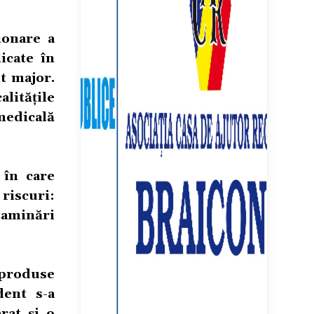
ionare a
icate în
t major.
litățile
 medicală
 în care
riscuri:
taminări
 produse
dent s-a
rat și o