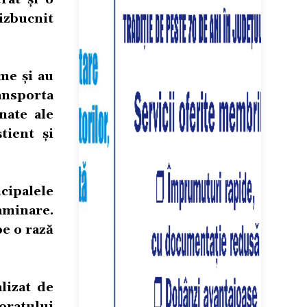
izbucnit
me și au
ransporta
nate ale
tient și
cipalele
aminare.
pe o rază
lizat de
oratului