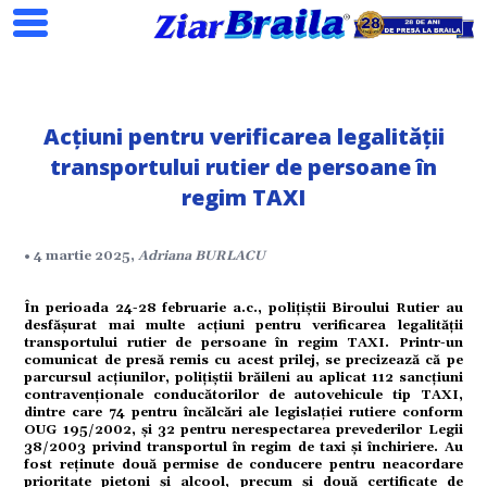
Acțiuni pentru verificarea legalității
Search
transportului rutier de persoane în
regim TAXI
ial
• 4 martie 2025,
Adriana BURLACU
În perioada 24-28 februarie a.c., polițiștii Biroului Rutier au
tate
desfășurat mai multe acțiuni pentru verificarea legalității
transportului rutier de persoane în regim TAXI. Printr-un
comunicat de presă remis cu acest prilej, se precizează că pe
omic
parcursul acțiunilor, polițiștii brăileni au aplicat 112 sancțiuni
contravenționale conducătorilor de autovehicule tip TAXI,
dintre care 74 pentru încălcări ale legislației rutiere conform
OUG 195/2002, și 32 pentru nerespectarea prevederilor Legii
ație
38/2003 privind transportul în regim de taxi și închiriere. Au
fost reținute două permise de conducere pentru neacordare
prioritate pietoni și alcool, precum și două certificate de