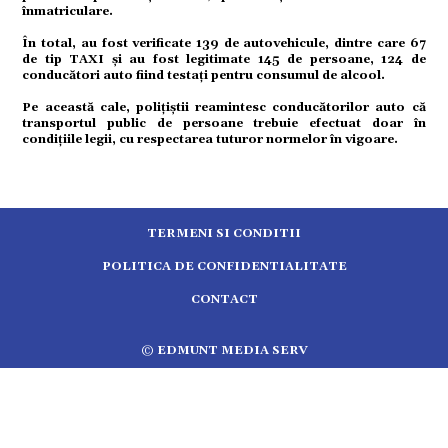
tură
înmatriculare.
În total, au fost verificate 139 de autovehicule, dintre care 67
de tip TAXI și au fost legitimate 145 de persoane, 124 de
mente
conducători auto fiind testați pentru consumul de alcool.
Pe această cale, polițiștii reamintesc conducătorilor auto că
strație
transportul public de persoane trebuie efectuat doar în
condițiile legii, cu respectarea tuturor normelor în vigoare.
ort
citate
TERMENI SI CONDITII
POLITICA DE CONFIDENTIALITATE
CONTACT
© EDMUNT MEDIA SERV
5.2554