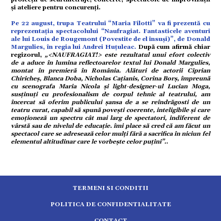
și ateliere pentru concurenți.
tură
Pe 22 august, trupa Teatrului “Maria Filotti” va fi prezentă cu
reprezentația spectacolului “Naufragiat. Fantasticele aventuri
ale lui Louis de Rougemont (Povestite de el însuși)”, de Donald
Margulies, în regia lui Andrei Huțuleac.
După cum afirmă chiar
mente
regizorul,
„<NAUFRAGIAT!> este rezultatul unui efort colectiv
de a aduce în lumina reflectoarelor textul lui Donald Margulies,
montat în premieră în România. Alături de actorii Ciprian
Chiricheș, Blanca Doba, Nicholas Cațianis, Corina Borș, împreună
strație
cu scenografa Maria Nicola și light-designer-ul Lucian Moga,
susținuți cu profesionalism de corpul tehnic al teatrului, am
încercat să oferim publicului șansa de a se reîndrăgosti de un
ort
teatru curat, capabil să spună povești coerente, inteligibile și care
emoționeză un spectru cât mai larg de spectatori, indiferent de
vârstă sau de nivelul de educație. îmi place să cred că am făcut un
spectacol care se adresează celor mulți fără a sacrifica în niciun fel
citate
elementul altitudinar care le vorbește celor puțini”.
.
TERMENI SI CONDITII
POLITICA DE CONFIDENTIALITATE
CONTACT