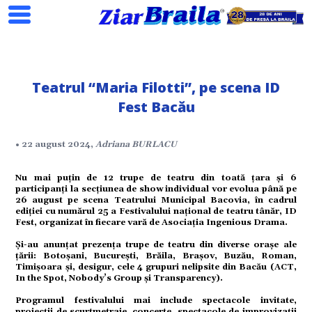
Teatrul “Maria Filotti”, pe scena ID
Fest Bacău
Search
• 22 august 2024,
Adriana BURLACU
ial
Nu mai puțin de 12 trupe de teatru din toată țara și 6
participanți la secțiunea de show individual vor evolua până pe
26 august pe scena Teatrului Municipal Bacovia, în cadrul
ediției cu numărul 25 a Festivalului național de teatru tânăr, ID
tate
Fest, organizat în fiecare vară de Asociația Ingenious Drama.
Și-au anunțat prezența trupe de teatru din diverse orașe ale
omic
țării: Botoșani, București, Brăila, Brașov, Buzău, Roman,
Timișoara și, desigur, cele 4 grupuri nelipsite din Bacău (ACT,
In the Spot, Nobody’s Group și Transparency).
ație
Programul festivalului mai include spectacole invitate,
proiecții de scurtmetraje, concerte, spectacole de improvizații