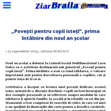
„Povești pentru copii isteți”, prima
întâlnire din noul an școlar
Search
• 15 septembrie 2025,
Adriana BURLACU
ial
Noul an școlar a debutat la Centrul Social Multifuncțional Lacu
Dulce cu o activitate desfășurată sub genericul „Povești pentru
copii isteți”. Prima întâlnire a avut ca temă răbdarea, o valoare
importantă atât pentru dezvoltarea personală a copiilor, cât și
tate
pentru viața de zi cu zi.
Activitatea a început cu lectura unei povești dedicate acestei
teme, urmată de o discuție deschisă. Copiii au fost încurajați să
omic
dea exemple personale și să reflecteze asupra modului în care
răbdarea îi ajută în familie, la școală și în relațiile cu cei din jur.
Momentul a fost completat de exerciții de citire, în care cei mici
s-au sprijinit de ilustrațiile din carte pentru a descifra cuvintele,
ație
transformând procesul de învățare într-o experiență interactivă