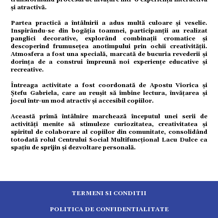
și atractivă.
tură
Partea practică a întâlnirii a adus multă culoare și veselie.
Inspirându-se din bogăția toamnei, participanții au realizat
panglici decorative, explorând combinații cromatice și
descoperind frumusețea anotimpului prin ochii creativității.
mente
Atmosfera a fost una specială, marcată de bucuria revederii și
dorința de a construi împreună noi experiențe educative și
recreative.
strație
Întreaga activitate a fost coordonată de Apostu Viorica și
Ștefu Gabriela, care au reușit să îmbine lectura, învățarea și
jocul într-un mod atractiv și accesibil copiilor.
ort
Această primă întâlnire marchează începutul unei serii de
activități menite să stimuleze curiozitatea, creativitatea și
spiritul de colaborare al copiilor din comunitate, consolidând
totodată rolul Centrului Social Multifuncțional Lacu Dulce ca
citate
spațiu de sprijin și dezvoltare personală.
TERMENI SI CONDITII
POLITICA DE CONFIDENTIALITATE