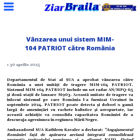
Vânzarea unui sistem MIM-
Search
104 PATRIOT către România
• 30 aprilie 2025
ial
Departamentul de Stat al SUA a aprobat vânzarea către
România a unei unități de tragere MIM-104 PATRIOT.
tate
Sistemul MIM-104 PATRIOT include un set radar AN/MPQ-65
și două stații de lansare M903. Această unitate de tragere va
înlocui sistemul pe care România l-a furnizat Ucrainei în
septembrie 2024. PATRIOT poate detecta și doborî o gamă
omic
largă de amenințări cu rachete balistice și aeropurtate, iar
această achiziție va consolida capacitatea României de a
descuraja agresiunea în regiunea Mării Negre.
ație
Ambasadorul SUA Kathleen Kavalec a declarat:
“Angajamentul
României față de apărarea aeriană integrată consolidează
protecția teritoriului românesc și a alianței NATO, făcând