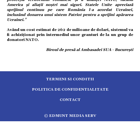
tură
America și aliații noștri mai siguri. Statele Unite apreciază
sprijinul continuu pe care România l-a acordat Ucrainei,
incluzând donarea unui sistem Patriot pentru a sprijini apărarea
Ucrainei."
mente
Având un cost estimat de 262 de milioane de dolari, sistemul va
fi achiziționat prin intermediul unor granturi de la un grup de
strație
donatori NATO.
Biroul de presă al Ambasadei SUA - București
ort
citate
TERMENI SI CONDITII
POLITICA DE CONFIDENTIALITATE
CONTACT
© EDMUNT MEDIA SERV
5.2554